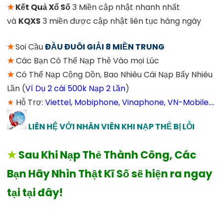
★
Kết Quả Xổ Số
3 Miền cập nhật nhanh nhất
và
KQXS
3 miền được cập nhật liên tục hàng ngày
★
Soi Cầu
ĐẦU ĐUÔI GIẢI 8 MIỀN TRUNG
★
Các Bạn Có Thể Nạp Thẻ Vào mọi Lúc
★
Có Thể Nạp Cộng Dồn, Bao Nhiêu Cái Nạp Bấy Nhiêu
Lần (
Ví Dụ 2 cái 500k Nạp 2 Lần
)
★
Hỗ Trợ:
Viettel, Mobiphone, Vinaphone, VN-Mobile….
LIÊN HỆ VỚI NHÂN VIÊN KHI NẠP THẺ BỊ LỖI
★
Sau Khi Nạp Thẻ Thành Công, Các
Bạn Hãy Nhìn Thật Kĩ Số sẽ hiện ra ngay
tại tại đây!