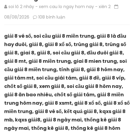
soi lô 2 nháy - xem cau lo ngay hom nay - xiên 2
ở
08/08/2026
108 bình luận
dịch
giải 8 vé số, soi cầu giải 8 miền trung, giải 8 là đầu
vụ
hay đuôi, giải 8, giải 8 xổ số, trúng giải 8, trúng số
soi
giải 8, giai 8, giải 8, soi cầu giải 8, đầu đuôi giải 8,
cầu
giải 8 mt, giải 8 miền trung, giai 8 mien trung, soi
cầu giải 8 miền trung, tính giải 8, giải 8 hôm nay,
sớ
giải tám mt, soi cầu giái tám, giải 8 đề, giải 8 víp,
đầu
chốt số giải 8, xem giải 8, soi cầu giải 8 hôm nay,
đuôi
giải 8 ăn bao nhiêu, chốt số giải tám, giải 8 miền
giải
trung hôm nay, giải 8 xsmt, giải 8 xổ số, giải 8 xổ số
miền trung, giải 8 vé số, kết quả giải 8, kqxs giải 8
8
mb, kqxs giải8, giải 8 ngày mai, thống kê giải 8
víp
ngày mai, thống kê giải 8, thống kê giải 8 hôm
miền