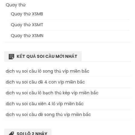
Quay thử
Quay thử XSMB
Quay thử XSMT
Quay thử XSMN
KẾT QUẢ SOI CẦU MỚI NHẤT
dịch vụ soi cầu lô song thủ víp miền bắc
dịch vụ soi cầu đề 4 con víp miền bắc
dịch vụ soi cầu lô bạch thủ kép víp miền bắc
dịch vụ soi cầu xiên 4 lô víp miền bắc
dịch vụ soi cầu đề song thủ víp miền bắc
SOI LÔ 2 NHÁY