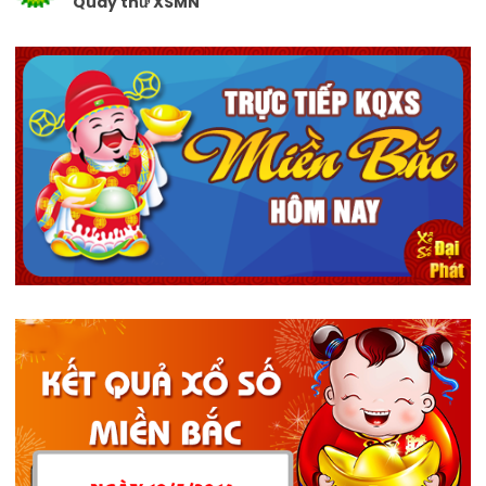
Quay thử XSMN