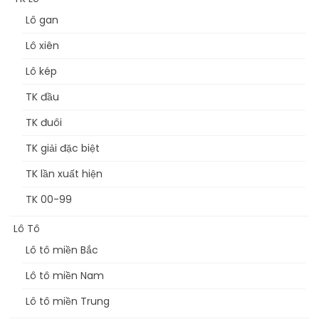
Lô gan
Lô xiên
Lô kép
TK đầu
TK đuôi
TK giải đặc biệt
TK lần xuất hiện
TK 00-99
Lô Tô
Lô tô miền Bắc
Lô tô miền Nam
Lô tô miền Trung