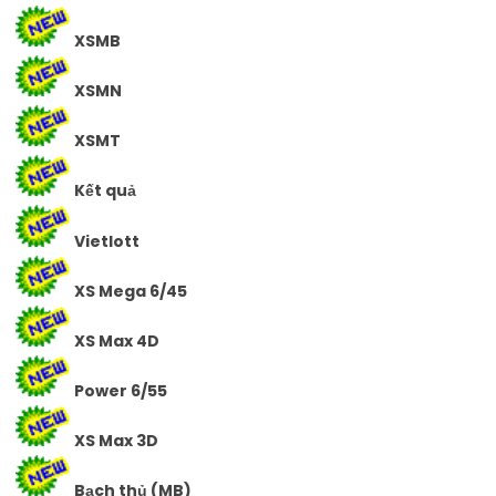
XSMB
XSMN
XSMT
Kết quả
Vietlott
XS Mega 6/45
XS Max 4D
Power 6/55
XS Max 3D
Bạch thủ (MB)