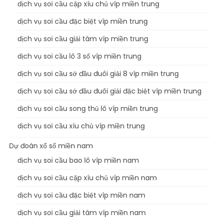
dịch vụ soi cầu cặp xíu chủ víp miền trung
dịch vụ soi cầu đặc biệt víp miền trung
dịch vụ soi cầu giải tám víp miền trung
dịch vụ soi cầu lô 3 số víp miền trung
dịch vụ soi cầu sớ đầu đuôi giải 8 víp miền trung
dịch vụ soi cầu sớ đầu đuôi giải đặc biệt víp miền trung
dịch vụ soi cầu song thủ lô víp miền trung
dịch vụ soi cầu xíu chủ víp miền trung
Dự đoán xổ số miền nam
dịch vụ soi cầu bao lô víp miền nam
dịch vụ soi cầu cặp xíu chủ víp miền nam
dịch vụ soi cầu đặc biệt víp miền nam
dịch vụ soi cầu giải tám víp miền nam