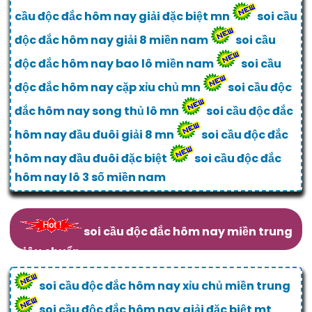
cầu độc đắc hôm nay giải đặc biệt mn
soi cầu
độc đắc hôm nay giải 8 miền nam
soi cầu
độc đắc hôm nay bao lô miền nam
soi cầu
độc đắc hôm nay cặp xỉu chủ mn
soi cầu độc
đắc hôm nay song thủ lô mn
soi cầu độc đắc
hôm nay đầu đuôi giải 8 mn
soi cầu độc đắc
hôm nay đầu đuôi đặc biệt
soi cầu độc đắc
hôm nay lô 3 số miền nam
soi cầu độc đắc hôm nay miền trung
siêu chuẩn
soi cầu độc đắc hôm nay xỉu chủ miền trung
soi cầu độc đắc hôm nay giải đặc biệt mt