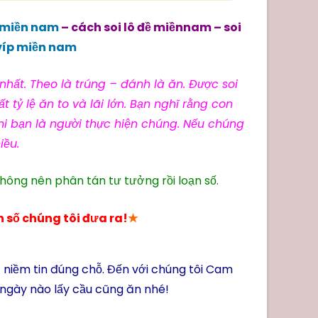
8 miền nam
– cách soi lô đề miềnnam – soi
víp miền nam
hất. Theo là trúng – đánh là ăn. Được soi
tỷ lệ ăn to và lãi lớn. Bạn nghĩ rằng con
hi bạn là người thực hiện chúng. Nếu chúng
iều.
 không nên phân tán tư tưởng rồi loạn số.
 số chúng tôi đưa ra!
★
t niềm tin đúng chỗ. Đến với chúng tôi Cam
 ngày nào lấy cầu cũng ăn nhé!