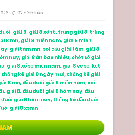
ỊCH VỤ SOI CẦU XIÊN 2 LÔ VÍP
IỀN BẮC
ở
2026
92 bình luận
ỊCH VỤ SOI CẦU XIÊN 3 LÔ VÍP
dịch
IỀN BẮC
uôi, giải 8, giải 8 xổ số, trúng giải 8, trúng
vụ
, giải 8 mn, giải 8 miền nam, giai 8 mien
ỊCH VỤ SOI CẦU XIÊN 4 LÔ VÍP
soi
nay, giải tám mn, soi cầu giái tám, giải 8
IỀN BẮC
cầu
8 hôm nay, giải 8 ăn bao nhiêu, chốt số giải
ỊCH VỤ SOI CẦU LÔ SONG THỦ
, giải 8 xổ số miền nam, giải 8 vé số, kết
giải
ÍP MIỀN BẮC
i, thống kê giải 8 ngày mai, thống kê giải
tám
ỊCH VỤ SOI CẦU LÔ SONG THỦ
giải 8 mn, đầu đuôi giải 8 miền nam, soi
víp
ÉP VÍP MIỀN BẮC
âu giải 8, đầu đuôi giải 8 hôm nay, đầu
miền
ầu đuôi giải 8 hôm nay, thống kê đầu đuôi
đuôi giải 8 xsmn
nam
 NAM