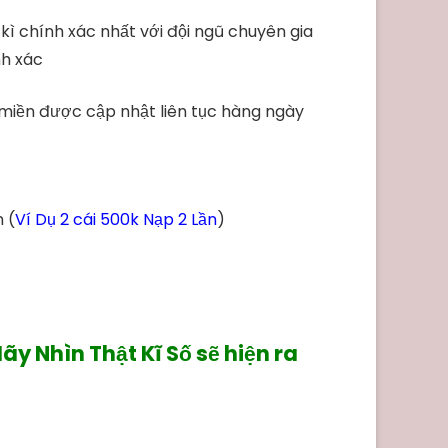
kì chính xác nhất với đội ngũ chuyên gia
nh xác
miền được cập nhật liên tục hàng ngày
 (
Ví Dụ 2 cái 500k Nạp 2 Lần
)
y Nhìn Thật Kĩ Số sẽ hiện ra