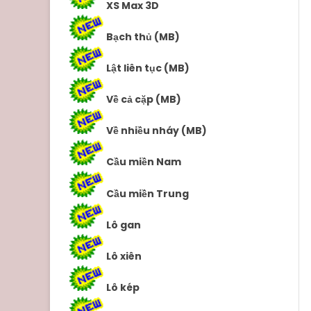
XS Max 3D
Bạch thủ (MB)
Lật liên tục (MB)
Về cả cặp (MB)
Về nhiều nháy (MB)
Cầu miền Nam
Cầu miền Trung
Lô gan
Lô xiên
Lô kép