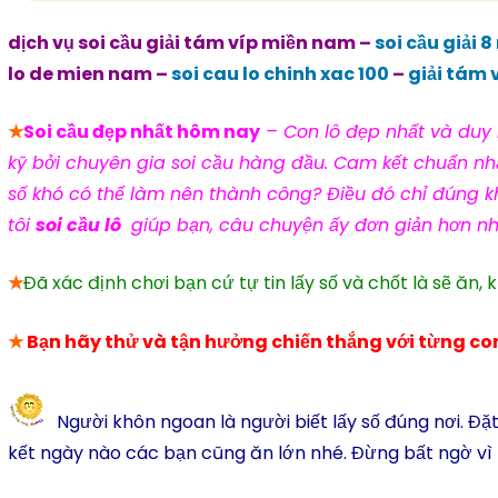
DỊCH VỤ SOI CẦU LÔ 10 CON VÍP
dịch vụ soi cầu giải tám víp miền nam –
MIỀN BẮC
soi cầu giải 
lo de mien nam –
soi cau lo chinh xac 100
–
giải tám 
DỊCH VỤ SOI CẦU LÔ 4 CON VÍP
MIỀN BẮC
★
Soi cầu đẹp nhất hôm nay
– Con lô đẹp nhất và duy n
DỊCH VỤ SOI CẦU LÔ 6 CON VÍP
kỹ bởi chuyên gia soi cầu hàng đầu. Cam kết chuẩn nhất 
MIỀN BẮC
số khó có thể làm nên thành công? Điều đó chỉ đúng k
tôi
soi cầu lô
giúp bạn, câu chuyện ấy đơn giản hơn nh
★
Đã xác định chơi bạn cứ tự tin lấy số và chốt là sẽ ăn,
★
Bạn hãy thử và tận hưởng chiến thắng với từng con
Người khôn ngoan là người biết lấy số đúng nơi. Đặ
kết ngày nào các bạn cũng ăn lớn nhé. Đừng bất ngờ vì