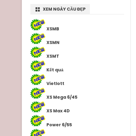
MIỀN TRUNG
MIỀN NAM
XEM NGÀY CẦU ĐẸP
DỊCH VỤ SOI CẦU GIẢI TÁM VÍP
DỊCH VỤ SOI C
MIỀN TRUNG
MIỀN NAM
XSMB
DỊCH VỤ SOI CẦU LÔ 3 SỐ VÍP
DỊCH VỤ SOI C
XSMN
MIỀN TRUNG
MIỀN NAM
XSMT
DỊCH VỤ SOI CẦU SỚ ĐẦU ĐUÔI
DỊCH VỤ SOI 
GIẢI 8 VÍP MIỀN TRUNG
GIẢI 8 VÍP MI
Kết quả
DỊCH VỤ SOI CẦU SỚ ĐẦU ĐUÔI
DỊCH VỤ SOI 
GIẢI ĐẶC BIỆT VÍP MIỀN
GIẢI ĐẶC BIỆ
Vietlott
TRUNG
DỊCH VỤ SOI 
XS Mega 6/45
DỊCH VỤ SOI CẦU SONG THỦ LÔ
VÍP MIỀN NAM
VÍP MIỀN TRUNG
XS Max 4D
DỊCH VỤ SOI C
DỊCH VỤ SOI CẦU XÍU CHỦ VÍP
MIỀN NAM
Power 6/55
MIỀN TRUNG