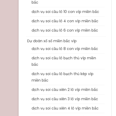
bắc
dịch vụ soi cầu lô 10 con víp miền bắc
dịch vụ soi cầu lô 4 con víp miền bắc
dịch vụ soi cầu lô 6 con víp miền bắc
Dự đoán xổ số miền bắc víp
dịch vụ soi cầu lô 8 con víp miền bắc
dịch vụ soi cầu lô bạch thủ víp miền
bắc
dịch vụ soi cầu lô bạch thủ kép víp
miền bắc
dịch vụ soi cầu xiên 2 lô víp miền bắc
dịch vụ soi cầu xiên 3 lô víp miền bắc
dịch vụ soi cầu xiên 4 lô víp miền bắc