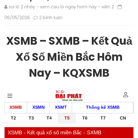
soi lô 2 nháy - xem cau lo ngay hom nay - xiên 2
ở
06/05/2026
2 bình luận
XSMB
XSMB – SXMB – Kết Quả
–
SXMB
Xổ Số Miền Bắc Hôm
–
Nay – KQXSMB
Kết
Quả
Xổ
Số
Miền
Bắc
Hôm