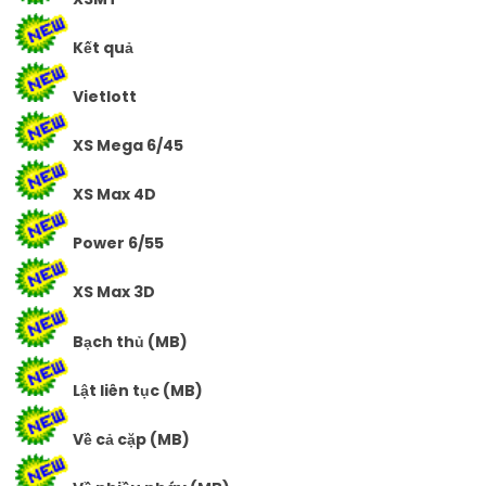
Kết quả
Vietlott
XS Mega 6/45
XS Max 4D
Power 6/55
XS Max 3D
Bạch thủ (MB)
Lật liên tục (MB)
Về cả cặp (MB)