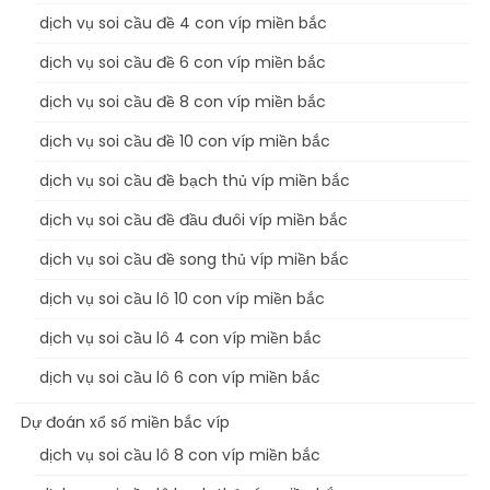
dịch vụ soi cầu đề 4 con víp miền bắc
dịch vụ soi cầu đề 6 con víp miền bắc
dịch vụ soi cầu đề 8 con víp miền bắc
dịch vụ soi cầu đề 10 con víp miền bắc
dịch vụ soi cầu đề bạch thủ víp miền bắc
dịch vụ soi cầu đề đầu đuôi víp miền bắc
dịch vụ soi cầu đề song thủ víp miền bắc
dịch vụ soi cầu lô 10 con víp miền bắc
dịch vụ soi cầu lô 4 con víp miền bắc
dịch vụ soi cầu lô 6 con víp miền bắc
Dự đoán xổ số miền bắc víp
dịch vụ soi cầu lô 8 con víp miền bắc