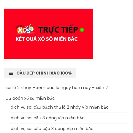
for:
CẦU ĐẸP CHÍNH XÁC 100%
soi lô 2 nháy – xem cau lo ngay hom nay – xiên 2
Dự đoán xổ số miền bắc
dịch vụ soi cầu bạch thủ lô 2 nháy víp miền bắc
dịch vụ soi cầu 3 càng víp miền bắc
dịch vụ soi cầu cặp 3 càng víp miền bắc