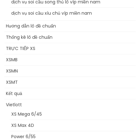
dịch vụ soi cầu song thủ lô víp miền nam
dịch vụ soi cầu xíu chủ víp miền nam
Hướng dẫn lô đề chuẩn
Thống kê lô đề chuẩn
TRỰC TIẾP XS
XSMB
XSMN
XSMT
Kết quả
Vietlott
XS Mega 6/45
XS Max 4D
Power 6/55