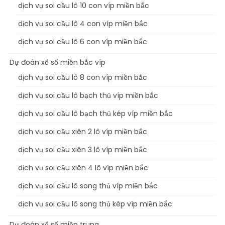
dịch vụ soi cầu lô 10 con víp miền bắc
dịch vụ soi cầu lô 4 con víp miền bắc
dịch vụ soi cầu lô 6 con víp miền bắc
Dự đoán xổ số miền bắc víp
dịch vụ soi cầu lô 8 con víp miền bắc
dịch vụ soi cầu lô bạch thủ víp miền bắc
dịch vụ soi cầu lô bạch thủ kép víp miền bắc
dịch vụ soi cầu xiên 2 lô víp miền bắc
dịch vụ soi cầu xiên 3 lô víp miền bắc
dịch vụ soi cầu xiên 4 lô víp miền bắc
dịch vụ soi cầu lô song thủ víp miền bắc
dịch vụ soi cầu lô song thủ kép víp miền bắc
Dự đoán xổ số miền trung