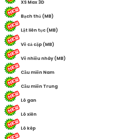
XS Max 3D
Bạch thủ (MB)
Lật liên tục (MB)
Về cả cặp (MB)
Về nhiều nháy (MB)
Cầu miền Nam
Cầu miền Trung
Lô gan
Lô xiên
Lô kép