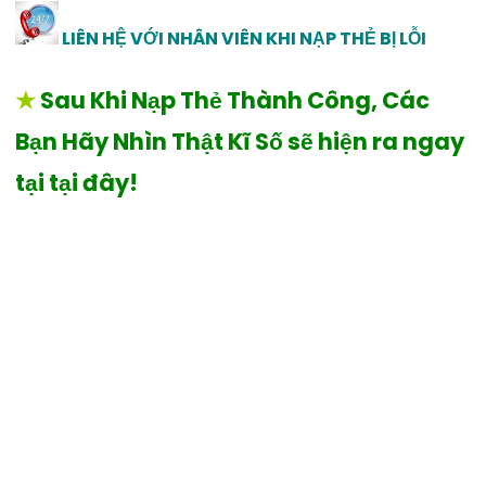
LIÊN HỆ VỚI NHÂN VIÊN KHI NẠP THẺ BỊ LỖI
★
Sau Khi Nạp Thẻ Thành Công, Các
Bạn Hãy Nhìn Thật Kĩ Số sẽ hiện ra ngay
tại tại đây!