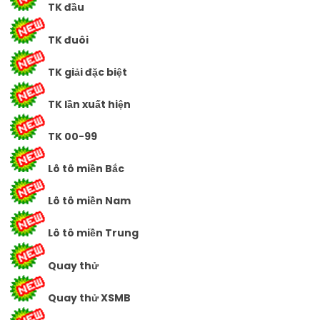
TK đầu
TK đuôi
TK giải đặc biệt
TK lần xuất hiện
TK 00-99
Lô tô miền Bắc
Lô tô miền Nam
Lô tô miền Trung
Quay thử
Quay thử XSMB