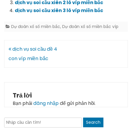
dịch vụ soi cầu xiên 2 lô víp miền bắc
dịch vụ soi cầu xiên 3 lô víp miền bắc
Dự đoán xổ số miền bắc
,
Dự đoán xổ số miền bắc víp
Điều
dịch vụ soi cầu đề 4
hướng
con víp miền bắc
bài
viết
Trả lời
Bạn phải
đăng nhập
để gửi phản hồi.
Search