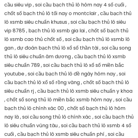
cầu siêu vip , soi cầu bạch thủ lô hôm nay 4 số cuối ,
chốt số bạch thủ lô tối nay o montclair , cầu bạch thủ
lô xsmb siêu chuẩn khusus , soi cầu bạch thủ lô siêu
vip 8785 , bạch thủ lô xsmb gia lai , chốt số bạch thủ
lô xsmb cao thủ chốt số , soi cầu bạch thủ lô xsmb lô
gan , dự đoán bạch thủ lô xổ số thần tài , soi cầu song
thủ lô siêu chuẩn âm dương , cầu bạch thủ lô xsmb
siêu chuẩn 789 , soi cầu bạch thủ lô xổ số miền bắc
youtube , soi cầu bạch thủ lô đề ngày hôm nay , soi
cầu bạch thủ lô xổ số rồng vàng , chốt số bạch thủ lô
siêu chuẩn rj , cầu bạch thủ lô xsmb siêu chuẩn y khoa
, chốt số song thủ lô miền bắc xsmb hôm nay , soi cầu
bạch thủ lô chính xác 00 , chốt số bạch thủ lô hôm
nay là , soi cầu song thủ lô chính xác , soi cầu bạch thủ
lô siêu chuẩn vũng tàu , soi cầu bạch thủ lô xsmb 4 số
cuối , cầu bạch thủ lô xsmb siêu chuẩn phí , soi cầu