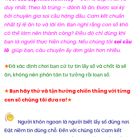
duy nhất. Theo là trúng – đánh là ăn. Được soi kỹ
bởi chuyên gia soi cầu hàng đầu. Cam kết chuẩn
nhất tỷ lệ ăn to và lãi lớn. Bạn nghĩ rằng con số khó
có thể làm nên thành công? Điều đó chỉ đúng khi
bạn là người thực hiện chúng. Nếu chúng tôi
soi cầu
lô
giúp bạn, câu chuyện ấy đơn giản hơn nhiều.
★
Đã xác định chơi bạn cứ tự tin lấy số và chốt là sẽ
ăn, không nên phân tán tư tưởng rồi loạn số.
★
Bạn hãy thử và tận hưởng chiến thắng với từng
con số chúng tôi đưa ra!
★
Người khôn ngoan là người biết lấy số đúng nơi.
Đặt niềm tin đúng chỗ. Đến với chúng tôi Cam kết