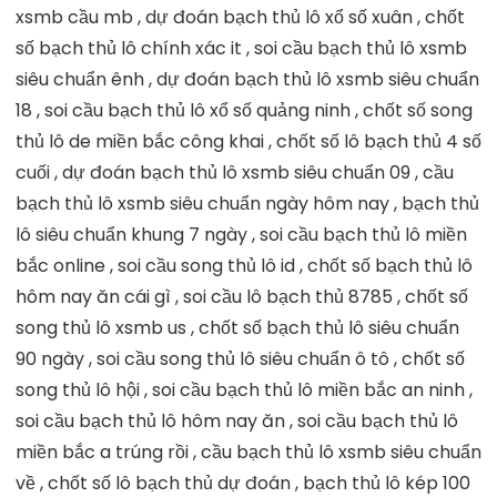
xsmb cầu mb , dự đoán bạch thủ lô xổ số xuân , chốt
số bạch thủ lô chính xác it , soi cầu bạch thủ lô xsmb
siêu chuẩn ênh , dự đoán bạch thủ lô xsmb siêu chuẩn
18 , soi cầu bạch thủ lô xổ số quảng ninh , chốt số song
thủ lô de miền bắc công khai , chốt số lô bạch thủ 4 số
cuối , dự đoán bạch thủ lô xsmb siêu chuẩn 09 , cầu
bạch thủ lô xsmb siêu chuẩn ngày hôm nay , bạch thủ
lô siêu chuẩn khung 7 ngày , soi cầu bạch thủ lô miền
bắc online , soi cầu song thủ lô id , chốt số bạch thủ lô
hôm nay ăn cái gì , soi cầu lô bạch thủ 8785 , chốt số
song thủ lô xsmb us , chốt số bạch thủ lô siêu chuẩn
90 ngày , soi cầu song thủ lô siêu chuẩn ô tô , chốt số
song thủ lô hội , soi cầu bạch thủ lô miền bắc an ninh ,
soi cầu bạch thủ lô hôm nay ăn , soi cầu bạch thủ lô
miền bắc a trúng rồi , cầu bạch thủ lô xsmb siêu chuẩn
về , chốt số lô bạch thủ dự đoán , bạch thủ lô kép 100