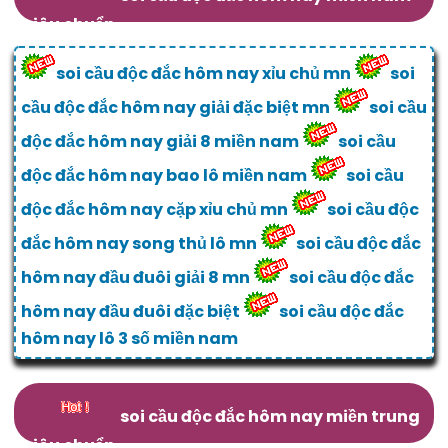
siêu chuẩn
soi cầu độc đắc hôm nay xỉu chủ mn
soi
cầu độc đắc hôm nay giải đặc biệt mn
soi cầu
độc đắc hôm nay giải 8 miền nam
soi cầu
độc đắc hôm nay bao lô miền nam
soi cầu
độc đắc hôm nay cặp xỉu chủ mn
soi cầu độc
đắc hôm nay song thủ lô mn
soi cầu độc đắc
hôm nay đầu đuôi giải 8 mn
soi cầu độc đắc
hôm nay đầu đuôi đặc biệt
soi cầu độc đắc
hôm nay lô 3 số miền nam
soi cầu độc đắc hôm nay miền trung
siêu chuẩn