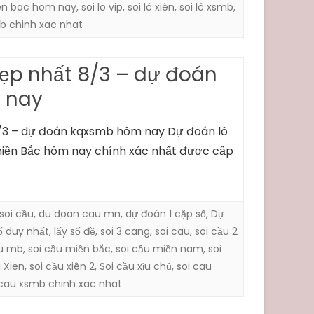
ien bac hom nay
,
soi lo vip
,
soi lô xiên
,
soi lô xsmb
,
b chinh xac nhat
ẹp nhất 8/3 – dự đoán
 nay
8/3 – dự đoán kqxsmb hôm nay Dự đoán lô
 miền Bắc hôm nay chính xác nhất được cập
soi cầu
,
du doan cau mn
,
dự đoán 1 cặp số
,
Dự
ố duy nhất
,
lấy số đề
,
soi 3 cang
,
soi cau
,
soi cầu 2
ầu mb
,
soi cầu miền bắc
,
soi cầu miền nam
,
soi
 Xien
,
soi cầu xiên 2
,
Soi cầu xỉu chủ
,
soi cau
cau xsmb chinh xac nhat