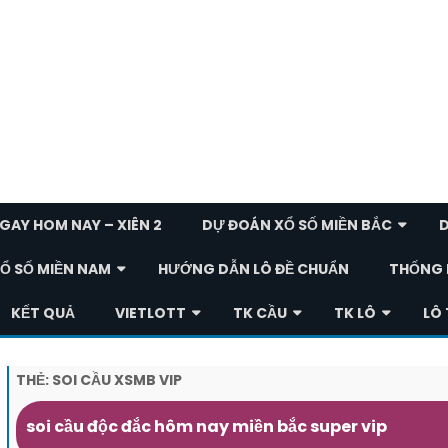
Skip
NGAY HOM NAY – XIÊN 2
DỰ ĐOÁN XỔ SỐ MIỀN BẮC
to
D
content
Ổ SỐ MIỀN NAM
HƯỚNG DẪN LÔ ĐỀ CHUẨN
DỊCH VỤ SOI CẦU BẠCH THỦ LÔ
THỐNG 
D
2 NHÁY VÍP MIỀN BẮC
M
ẦU BAO LÔ VÍP
KẾT QUẢ
VIETLOTT
TK CẦU
TK LÔ
LÔ
DỊCH VỤ SOI CẦU 3 CÀNG VÍP
D
XS MEGA 6/45
MIỀN BẮC
TK CẦU BẠCH THỦ (MB
LÔ GAN
LÔ 
V
CẦU CẶP XÍU CHỦ
THẺ:
SOI CẦU XSMB VIP
XS MAX 4D
DỊCH VỤ SOI CẦU CẶP 3 CÀNG
LẬT LIÊN TỤC (MB)
LÔ XIÊN
LÔ 
D
VÍP MIỀN BẮC
K
soi cầu độc đắc hôm nay miền bắc super vip
POWER 6/55
VỀ CẢ CẶP (MB)
LÔ KÉP
LÔ 
ẦU ĐẶC BIỆT VÍP