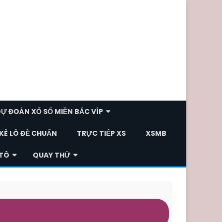
Ự ĐOÁN XỔ SỐ MIỀN BẮC VÍP
KÊ LÔ ĐỀ CHUẨN
ỊCH VỤ SOI CẦU LÔ 8 CON VÍP
TRỰC TIẾP XS
XSMB
IỀN BẮC
 TÔ
QUAY THỬ
ỊCH VỤ SOI CẦU LÔ BẠCH THỦ
TÔ MIỀN BẮC
ÍP MIỀN BẮC
QUAY THỬ XSMB
TÔ MIỀN NAM
ỊCH VỤ SOI CẦU LÔ BẠCH THỦ
QUAY THỬ XSMT
ÉP VÍP MIỀN BẮC
TÔ MIỀN TRUNG
QUAY THỬ XSMN