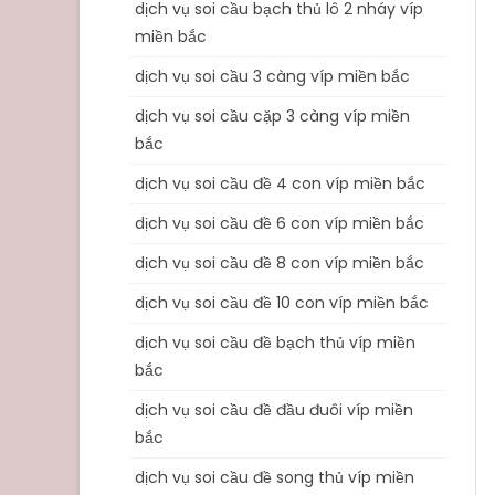
dịch vụ soi cầu bạch thủ lô 2 nháy víp
miền bắc
dịch vụ soi cầu 3 càng víp miền bắc
dịch vụ soi cầu cặp 3 càng víp miền
bắc
dịch vụ soi cầu đề 4 con víp miền bắc
dịch vụ soi cầu đề 6 con víp miền bắc
dịch vụ soi cầu đề 8 con víp miền bắc
dịch vụ soi cầu đề 10 con víp miền bắc
dịch vụ soi cầu đề bạch thủ víp miền
bắc
dịch vụ soi cầu đề đầu đuôi víp miền
bắc
dịch vụ soi cầu đề song thủ víp miền