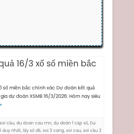
quả 16/3 xổ số miền bắc
ổ số miền bắc chính xác Dự đoán kết quả
n gia dự đoán XSMB 16/3/2026. Hôm nay siêu
»
soi cầu
,
du doan cau mn
,
dự đoán 1 cặp số
,
Dự
ố duy nhất
,
lấy số đề
,
soi 3 cang
,
soi cau
,
soi cầu 2