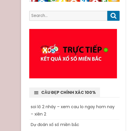
Search
Search
for:
CẦU ĐẸP CHÍNH XÁC 100%
soi lô 2 nháy – xem cau lo ngay hom nay
– xiên 2
Dự đoán xổ số miền bắc