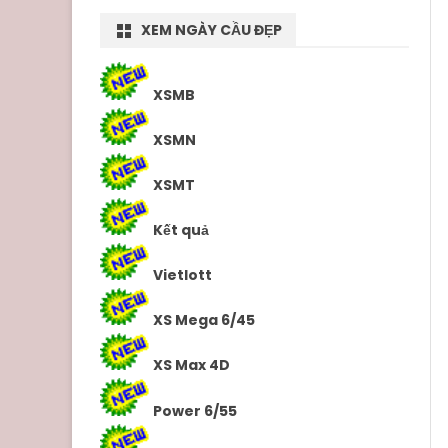
MIỀN TRUNG
MIỀN NAM
XEM NGÀY CẦU ĐẸP
DỊCH VỤ SOI CẦU GIẢI TÁM VÍP
DỊCH VỤ SOI C
MIỀN TRUNG
MIỀN NAM
XSMB
DỊCH VỤ SOI CẦU LÔ 3 SỐ VÍP
DỊCH VỤ SOI C
XSMN
MIỀN TRUNG
MIỀN NAM
XSMT
DỊCH VỤ SOI CẦU SỚ ĐẦU ĐUÔI
DỊCH VỤ SOI 
GIẢI 8 VÍP MIỀN TRUNG
GIẢI 8 VÍP MI
Kết quả
DỊCH VỤ SOI CẦU SỚ ĐẦU ĐUÔI
DỊCH VỤ SOI 
GIẢI ĐẶC BIỆT VÍP MIỀN
GIẢI ĐẶC BIỆ
Vietlott
TRUNG
DỊCH VỤ SOI 
XS Mega 6/45
DỊCH VỤ SOI CẦU SONG THỦ LÔ
VÍP MIỀN NAM
VÍP MIỀN TRUNG
XS Max 4D
DỊCH VỤ SOI C
DỊCH VỤ SOI CẦU XÍU CHỦ VÍP
MIỀN NAM
Power 6/55
MIỀN TRUNG