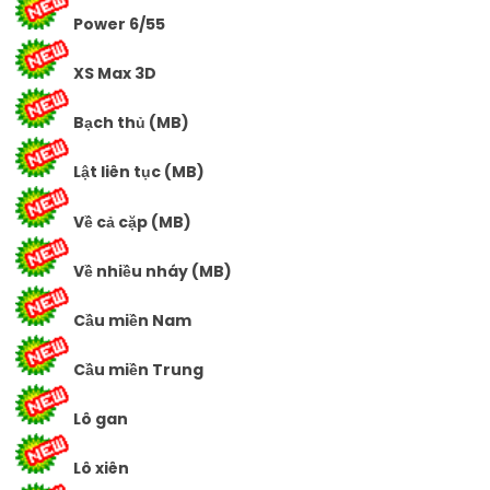
Power 6/55
XS Max 3D
Bạch thủ (MB)
Lật liên tục (MB)
Về cả cặp (MB)
Về nhiều nháy (MB)
Cầu miền Nam
Cầu miền Trung
Lô gan
Lô xiên