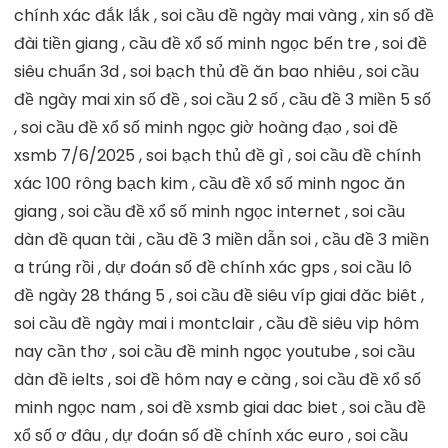
chính xác đắk lắk , soi cầu đề ngày mai vàng , xin số đề
đài tiền giang , cầu đề xổ số minh ngọc bến tre , soi đề
siêu chuẩn 3d , soi bạch thủ đề ăn bao nhiêu , soi cầu
đề ngày mai xin số đề , soi cầu 2 số , cầu đề 3 miền 5 số
, soi cầu đề xổ số minh ngọc giờ hoàng đạo , soi đề
xsmb 7/6/2025 , soi bạch thủ đề gì , soi cầu đề chính
xác 100 rông bạch kim , cầu đề xổ số minh ngoc ăn
giang , soi cầu đề xổ số minh ngọc internet , soi cầu
dàn đề quan tài , cầu đề 3 miền dẫn soi , cầu đề 3 miền
a trúng rồi , dự đoán số đề chính xác gps , soi cầu lô
đề ngày 28 tháng 5 , soi cầu đề siêu víp giai đăc biêt ,
soi cầu đề ngày mai i montclair , cầu đề siêu vip hôm
nay cần thơ , soi cầu đề minh ngọc youtube , soi cầu
dàn đề ielts , soi đề hôm nay e càng , soi cầu đề xổ số
minh ngọc nam , soi đề xsmb giai dac biet , soi cầu đề
xổ số ơ đâu , dự đoán số đề chính xác euro , soi cầu