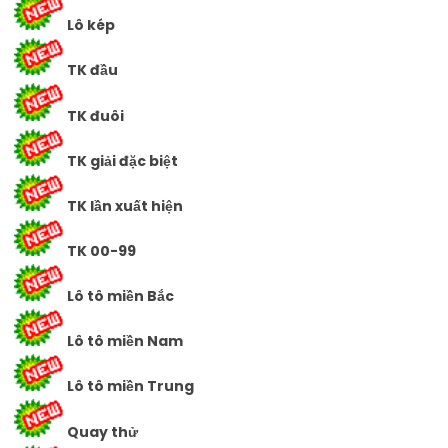
Lô kép
TK đầu
TK đuôi
TK giải đặc biệt
TK lần xuất hiện
TK 00-99
Lô tô miền Bắc
Lô tô miền Nam
Lô tô miền Trung
Quay thử