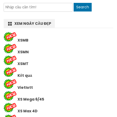
Search
XEM NGÀY CẦU ĐẸP
XSMB
XSMN
XSMT
Kết quả
Vietlott
XS Mega 6/45
XS Max 4D