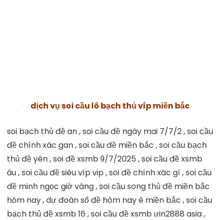
dịch vụ soi cầu lô bạch thủ víp miền bắc
soi bạch thủ đề an , soi cầu đề ngày mai 7/7/2 , soi cầu
đề chính xác gan , soi cầu đề miền bắc , soi cầu bạch
thủ đề yên , soi đề xsmb 9/7/2025 , soi cầu đề xsmb
âu , soi cầu đề siêu víp vip , soi đề chính xác gì , soi cầu
đề minh ngọc giờ vàng , soi cầu song thủ đề miền bắc
hôm nay , dự đoán số đề hôm nay ê miền bắc , soi cầu
bạch thủ đề xsmb 16 , soi cầu đề xsmb ưin2888 asia ,