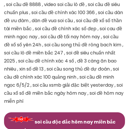
, soi cầu đề 8888 , video soi cầu lô đề , soi cầu đề siêu
chuẩn plus , soi cầu đề chính xác 100 366 , soi cầu dàn
đề ưu đàm , dàn đề vua soi cầu , soi cầu đề xổ số thần
tài miền bắc , soi cầu đề chính xác số đẹp , soi cau đề
minh ngoc nay , soi cầu đề tối nay hôm nay , soi cầu
đề xổ số yên 24h , soi cầu song thủ đề rông bach kim ,
soi cầu lô đề miền bắc 247 , soi đề siêu chuẩn nhất
2025 , soi cầu đề chính xác 4 số , đề 3 càng ăn bao
nhiêu , xin số đề 13 , soi cầu song thủ đề dự đoán , soi
cầu đề chính xác 100 quảng ninh , soi cầu đề minh
ngọc 6/5/2 , soi cầu xsmb giải đặc biệt yesterday , soi
cầu xổ số đề miền bắc ngày hôm nay , soi đề hôm nay
miễn phí
soi cầu độc đắc hôm nay miền bắc