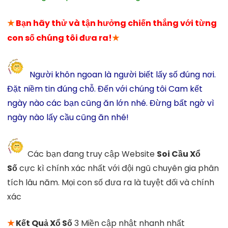
★
Bạn hãy thử và tận hưởng chiến thắng với từng
con số chúng tôi đưa ra!
★
Người khôn ngoan là người biết lấy số đúng nơi.
Đặt niềm tin đúng chỗ. Đến với chúng tôi Cam kết
ngày nào các bạn cũng ăn lớn nhé. Đừng bất ngờ vì
ngày nào lấy cầu cũng ăn nhé!
Các bạn đang truy cập Website
Soi Cầu Xổ
Số
cực kì chính xác nhất với đội ngũ chuyên gia phân
tích lâu năm. Mọi con số đưa ra là tuyệt đối và chính
xác
★
Kết Quả Xổ Số
3 Miền cập nhật nhanh nhất