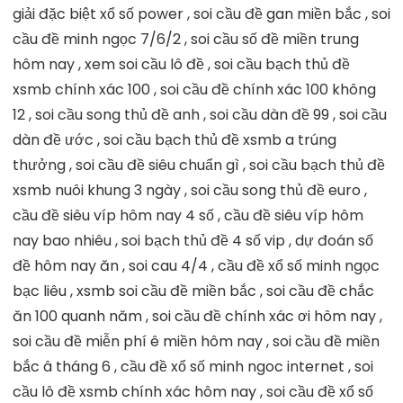
giải đặc biệt xổ số power , soi cầu đề gan miền bắc , soi
cầu đề minh ngọc 7/6/2 , soi cầu số đề miền trung
hôm nay , xem soi cầu lô đề , soi cầu bạch thủ đề
xsmb chính xác 100 , soi cầu đề chính xác 100 không
12 , soi cầu song thủ đề anh , soi cầu dàn đề 99 , soi cầu
dàn đề ước , soi cầu bạch thủ đề xsmb a trúng
thưởng , soi cầu đề siêu chuẩn gì , soi cầu bạch thủ đề
xsmb nuôi khung 3 ngày , soi cầu song thủ đề euro ,
cầu đề siêu víp hôm nay 4 số , cầu đề siêu víp hôm
nay bao nhiêu , soi bạch thủ đề 4 số vip , dự đoán số
đề hôm nay ăn , soi cau 4/4 , cầu đề xổ số minh ngọc
bạc liêu , xsmb soi cầu đề miền bắc , soi cầu đề chắc
ăn 100 quanh năm , soi cầu đề chính xác ơi hôm nay ,
soi cầu đề miễn phí ê miền hôm nay , soi cầu đề miền
bắc â tháng 6 , cầu đề xổ số minh ngoc internet , soi
cầu lô đề xsmb chính xác hôm nay , soi cầu đề xổ số