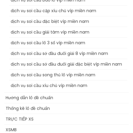
dịch vụ soi cầu cặp xíu chủ víp miền nam
dịch vụ soi cầu đặc biệt víp miền nam
dịch vụ soi cầu giải tám víp miền nam
dịch vụ soi cầu lô 3 số víp miền nam
dịch vụ soi cầu sớ đầu đuôi giải 8 víp miền nam
dịch vụ soi cầu sớ đầu đuôi giải đặc biệt víp miền nam
dịch vụ soi cầu song thủ lô víp miền nam
dịch vụ soi cầu xíu chủ víp miền nam
Hướng dẫn lô đề chuẩn
Thống kê lô đề chuẩn
TRỰC TIẾP XS
XSMB