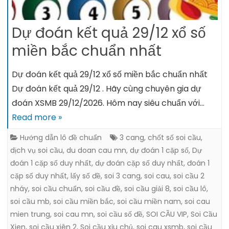
Dự đoán kết quả 29/12 xổ số
miền bắc chuẩn nhất
Dự đoán kết quả 29/12 xổ số miền bắc chuẩn nhất
Dự đoán kết quả 29/12 . Hãy cùng chuyên gia dự
đoán XSMB 29/12/2026. Hôm nay siêu chuẩn với…
Read more »
Hướng dẫn lô đề chuẩn
3 cang
,
chốt số soi cầu
,
dịch vụ soi cầu
,
du doan cau mn
,
dự đoán 1 cặp số
,
Dự
đoán 1 cặp số duy nhất
,
dự đoán cặp số duy nhất
,
đoán 1
cặp số duy nhất
,
lấy số đề
,
soi 3 cang
,
soi cau
,
soi cầu 2
nháy
,
soi cầu chuẩn
,
soi cầu đề
,
soi cầu giải 8
,
soi cầu lô
,
soi cầu mb
,
soi cầu miền bắc
,
soi cầu miền nam
,
soi cau
mien trung
,
soi cau mn
,
soi cầu số đề
,
SOI CẦU VIP
,
Soi Cầu
Xien
,
soi cầu xiên 2
,
Soi cầu xỉu chủ
,
soi cau xsmb
,
soi cầu