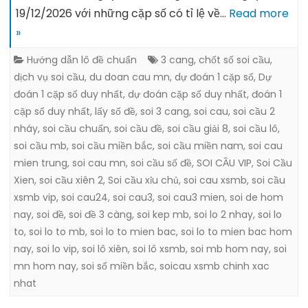
19/12/2026 với những cặp số có tỉ lệ về…
Read more
»
Hướng dẫn lô đề chuẩn
3 cang
,
chốt số soi cầu
,
dịch vụ soi cầu
,
du doan cau mn
,
dự đoán 1 cặp số
,
Dự
đoán 1 cặp số duy nhất
,
dự đoán cặp số duy nhất
,
đoán 1
cặp số duy nhất
,
lấy số đề
,
soi 3 cang
,
soi cau
,
soi cầu 2
nháy
,
soi cầu chuẩn
,
soi cầu đề
,
soi cầu giải 8
,
soi cầu lô
,
soi cầu mb
,
soi cầu miền bắc
,
soi cầu miền nam
,
soi cau
mien trung
,
soi cau mn
,
soi cầu số đề
,
SOI CẦU VIP
,
Soi Cầu
Xien
,
soi cầu xiên 2
,
Soi cầu xỉu chủ
,
soi cau xsmb
,
soi cầu
xsmb vip
,
soi cau24
,
soi cau3
,
soi cau3 mien
,
soi de hom
nay
,
soi đề
,
soi đề 3 càng
,
soi kep mb
,
soi lo 2 nhay
,
soi lo
to
,
soi lo to mb
,
soi lo to mien bac
,
soi lo to mien bac hom
nay
,
soi lo vip
,
soi lô xiên
,
soi lô xsmb
,
soi mb hom nay
,
soi
mn hom nay
,
soi số miền bắc
,
soicau xsmb chinh xac
nhat