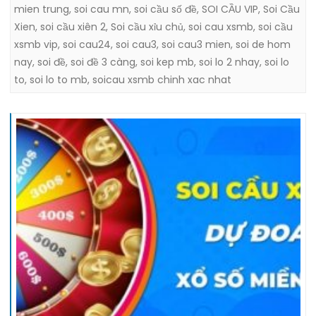
mien trung
,
soi cau mn
,
soi cầu số đề
,
SOI CẦU VIP
,
Soi Cầu
Xien
,
soi cầu xiên 2
,
Soi cầu xỉu chủ
,
soi cau xsmb
,
soi cầu
xsmb vip
,
soi cau24
,
soi cau3
,
soi cau3 mien
,
soi de hom
nay
,
soi đề
,
soi đề 3 càng
,
soi kep mb
,
soi lo 2 nhay
,
soi lo
to
,
soi lo to mb
,
soicau xsmb chinh xac nhat