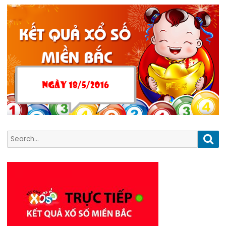
Search
Sea
for: