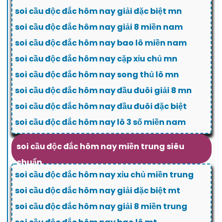
soi cầu độc đắc hôm nay giải đặc biệt mn
soi cầu độc đắc hôm nay giải 8 miền nam
soi cầu độc đắc hôm nay bao lô miền nam
soi cầu độc đắc hôm nay cặp xỉu chủ mn
soi cầu độc đắc hôm nay song thủ lô mn
soi cầu độc đắc hôm nay đầu đuôi giải 8 mn
soi cầu độc đắc hôm nay đầu đuôi đặc biệt
soi cầu độc đắc hôm nay lô 3 số miền nam
soi cầu độc đắc hôm nay miền trung siêu
chuẩn
soi cầu độc đắc hôm nay xỉu chủ miền trung
soi cầu độc đắc hôm nay giải đặc biệt mt
soi cầu độc đắc hôm nay giải 8 miền trung