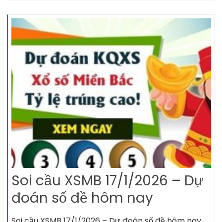
Soi cầu XSMB 17/1/2026 – Dự
đoán số đề hôm nay
Soi cầu XSMB 17/1/2026 – Dự đoán số đề hôm nay