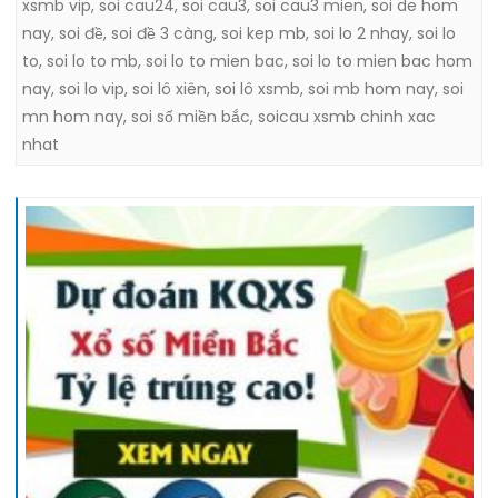
xsmb vip
,
soi cau24
,
soi cau3
,
soi cau3 mien
,
soi de hom
nay
,
soi đề
,
soi đề 3 càng
,
soi kep mb
,
soi lo 2 nhay
,
soi lo
to
,
soi lo to mb
,
soi lo to mien bac
,
soi lo to mien bac hom
nay
,
soi lo vip
,
soi lô xiên
,
soi lô xsmb
,
soi mb hom nay
,
soi
mn hom nay
,
soi số miền bắc
,
soicau xsmb chinh xac
nhat