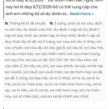
Soi lô đẹp 9/12/2026 – Dự đoán miền bắc ngày hôm
nay Soi lô đẹp 9/12/2026 Để có thể cung cấp cho
anh em những bộ số dự đoán xs…
Read more »
Thống kê lô đề chuẩn
3 cang
,
chốt số soi cầu
,
dịch
vụ soi cầu
,
du doan cau mn
,
dự đoán 1 cặp số
,
Dự đoán 1
cặp số duy nhất
,
dự đoán cặp số duy nhất
,
đoán 1 cặp số
duy nhất
,
lấy số đề
,
soi 3 cang
,
soi cau
,
soi cầu 2 nháy
,
soi
cầu chuẩn
,
soi cầu đề
,
soi cầu giải 8
,
soi cầu lô
,
soi cầu mb
,
soi cầu miền bắc
,
soi cầu miền nam
,
soi cau mien trung
,
soi cau mn
,
soi cầu số đề
,
SOI CẦU VIP
,
Soi Cầu Xien
,
soi
cầu xiên 2
,
Soi cầu xỉu chủ
,
soi cau xsmb
,
soi cầu xsmb vip
,
soi cau24
,
soi cau3
,
soi cau3 mien
,
soi de hom nay
,
soi đề
,
soi đề 3 càng
,
soi kep mb
,
soi lo 2 nhay
,
soi lo to
,
soi lo to
mb
,
soi lo to mien bac
,
soi lo to mien bac hom nay
,
soi lo
vip
,
soi lô xiên
,
soi lô xsmb
,
soi mb hom nay
,
soi mn hom
nay
,
soi số miền bắc
,
soicau xsmb chinh xac nhat