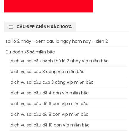
CẦU ĐẸP CHÍNH XÁC 100%
soi lô 2 nháy – xem cau lo ngay hom nay – xiên 2
Dự đoán xổ số miền bắc
dịch vụ soi cầu bạch thủ lô 2 nháy víp miền bắc
dịch vụ soi cầu 3 càng víp miền bắc
dịch vụ soi cầu cặp 3 càng víp miền bắc
dịch vụ soi cầu đề 4 con víp miền bắc
dịch vụ soi cầu đề 6 con víp miền bắc
dịch vụ soi cầu đề 8 con víp miền bắc
dịch vụ soi cầu đề 10 con víp miền bắc