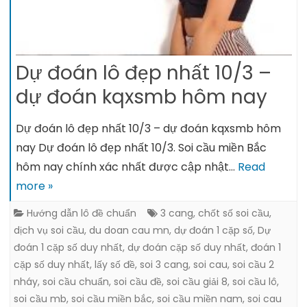
Dự đoán lô đẹp nhất 10/3 –
dự đoán kqxsmb hôm nay
Dự đoán lô đẹp nhất 10/3 – dự đoán kqxsmb hôm
nay Dự đoán lô đẹp nhất 10/3. Soi cầu miền Bắc
hôm nay chính xác nhất được cập nhật…
Read
more »
Hướng dẫn lô đề chuẩn
3 cang
,
chốt số soi cầu
,
dịch vụ soi cầu
,
du doan cau mn
,
dự đoán 1 cặp số
,
Dự
đoán 1 cặp số duy nhất
,
dự đoán cặp số duy nhất
,
đoán 1
cặp số duy nhất
,
lấy số đề
,
soi 3 cang
,
soi cau
,
soi cầu 2
nháy
,
soi cầu chuẩn
,
soi cầu đề
,
soi cầu giải 8
,
soi cầu lô
,
soi cầu mb
,
soi cầu miền bắc
,
soi cầu miền nam
,
soi cau