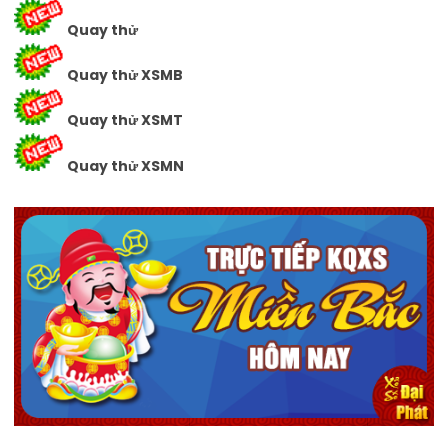
Quay thử
Quay thử XSMB
Quay thử XSMT
Quay thử XSMN