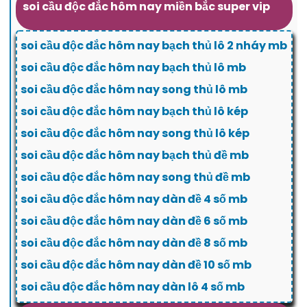
soi cầu độc đắc hôm nay miền bắc super vip
soi cầu độc đắc hôm nay bạch thủ lô 2 nháy mb
soi cầu độc đắc hôm nay bạch thủ lô mb
soi cầu độc đắc hôm nay song thủ lô mb
soi cầu độc đắc hôm nay bạch thủ lô kép
soi cầu độc đắc hôm nay song thủ lô kép
soi cầu độc đắc hôm nay bạch thủ đề mb
soi cầu độc đắc hôm nay song thủ đề mb
soi cầu độc đắc hôm nay dàn đề 4 số mb
soi cầu độc đắc hôm nay dàn đề 6 số mb
soi cầu độc đắc hôm nay dàn đề 8 số mb
soi cầu độc đắc hôm nay dàn đề 10 số mb
soi cầu độc đắc hôm nay dàn lô 4 số mb