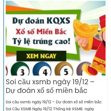
Soi cầu xsmb ngày 19/12 –
Dự đoán xổ số miền bắc
Soi cầu xsmb ngày 19/12 – Dự đoán xổ số miền bắc
Soi Cầu XSMB Ngày 19/12 Thống kê XSMB ngày