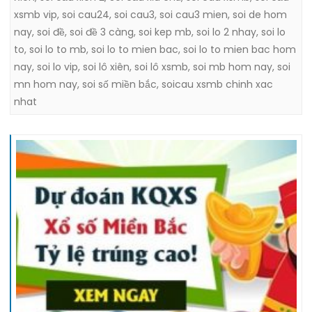
xsmb vip
,
soi cau24
,
soi cau3
,
soi cau3 mien
,
soi de hom
nay
,
soi đề
,
soi đề 3 càng
,
soi kep mb
,
soi lo 2 nhay
,
soi lo
to
,
soi lo to mb
,
soi lo to mien bac
,
soi lo to mien bac hom
nay
,
soi lo vip
,
soi lô xiên
,
soi lô xsmb
,
soi mb hom nay
,
soi
mn hom nay
,
soi số miền bắc
,
soicau xsmb chinh xac
nhat