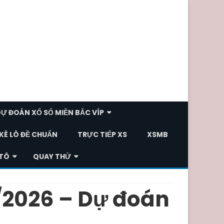
Ự ĐOÁN XỔ SỐ MIỀN BẮC VÍP
KÊ LÔ ĐỀ CHUẨN
ỊCH VỤ SOI CẦU LÔ 8 CON VÍP
TRỰC TIẾP XS
XSMB
IỀN BẮC
 TÔ
QUAY THỬ
ỊCH VỤ SOI CẦU LÔ BẠCH THỦ
TÔ MIỀN BẮC
ÍP MIỀN BẮC
QUAY THỬ XSMB
/2026 – Dự đoán
TÔ MIỀN NAM
ỊCH VỤ SOI CẦU LÔ BẠCH THỦ
QUAY THỬ XSMT
ÉP VÍP MIỀN BẮC
TÔ MIỀN TRUNG
QUAY THỬ XSMN