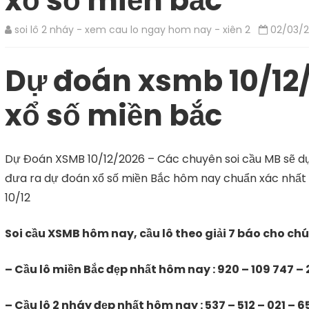
xổ số miền bắc
DỊCH VỤ SOI CẦU ĐỀ 4 CON VÍP
D
XS MAX 3D
VỀ NHIỀU NHÁY (MB)
TK ĐẦU
MIỀN BẮC
M
soi lô 2 nháy - xem cau lo ngay hom nay - xiên 2
02/03/
ẦU GIẢI TÁM VÍP
CẦU MIỀN NAM
TK ĐUÔI
DỊCH VỤ SOI CẦU ĐỀ 6 CON VÍP
D
Dự đoán xsmb 10/12
MIỀN BẮC
M
CẦU MIỀN TRUNG
TK GIẢI ĐẶC BIỆT
ẦU LÔ 3 SỐ VÍP
DỊCH VỤ SOI CẦU ĐỀ 8 CON VÍP
D
xổ số miền bắc
TK LẦN XUẤT HIỆN
MIỀN BẮC
M
CẦU SỚ ĐẦU ĐUÔI
TK 00-99
DỊCH VỤ SOI CẦU ĐỀ 10 CON VÍP
D
ỀN NAM
Dự Đoán XSMB 10/12/2026 – Các chuyên soi cầu MB sẽ dự
MIỀN BẮC
V
CẦU SỚ ĐẦU ĐUÔI
đưa ra dự đoán xổ số miền Bắc hôm nay chuẩn xác nhất
DỊCH VỤ SOI CẦU ĐỀ BẠCH THỦ
D
T VÍP MIỀN NAM
10/12
VÍP MIỀN BẮC
K
CẦU SONG THỦ LÔ
DỊCH VỤ SOI CẦU ĐỀ ĐẦU ĐUÔI
Soi cầu XSMB hôm nay, cầu lô theo giải 7 báo cho chún
VÍP MIỀN BẮC
ẦU XÍU CHỦ VÍP
– Cầu lô miền Bắc đẹp nhất hôm nay : 920 – 109 747 – 2
DỊCH VỤ SOI CẦU ĐỀ SONG THỦ
VÍP MIỀN BẮC
– Cầu lô 2 nháy đẹp nhất hôm nay : 537 – 512 – 021 – 6