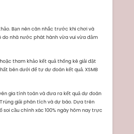
ảo. Bạn nên cân nhắc trước khi chơi và
 tô do nhà nước phát hành vừa vui vừa đảm
hoặc tham khảo kết quả thống kê giải đặt
t nhất bên dưới để tự dự đoán kết quả. XSMB
n gia tính toán và đưa ra kết quả dự đoán
 Trúng giải phân tích và dự báo. Dựa trên
ố soi cầu chính xác 100% ngày hôm nay trực