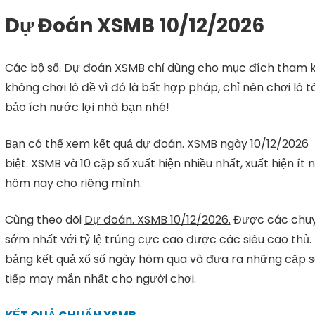
Dự Đoán XSMB 10/12/2026
Các bộ số. Dự đoán XSMB chỉ dùng cho mục đích tham kh
không chơi lô đề vì đó là bất hợp pháp, chỉ nên chơi lô
bảo ích nước lợi nhà bạn nhé!
Bạn có thể xem kết quả dự đoán. XSMB ngày 10/12/2026 
biệt. XSMB và 10 cặp số xuất hiện nhiều nhất, xuất hiện í
hôm nay cho riêng mình.
Cùng theo dõi
Dự đoán. XSMB 10/12/2026.
Được các chuyê
sớm nhất với tỷ lệ trúng cực cao được các siêu cao thủ.
bảng kết quả xổ số ngày hôm qua và đưa ra những cặp s
tiếp may mắn nhất cho người chơi.