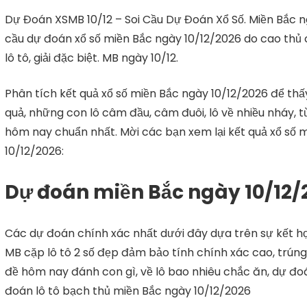
Dự Đoán XSMB 10/12 – Soi Cầu Dự Đoán Xổ Số. Miền Bắc n
cầu dự đoán xổ số miền Bắc ngày 10/12/2026 do cao thủ 
lô tô, giải đặc biệt. MB ngày 10/12.
Phân tích kết quả xổ số miền Bắc ngày 10/12/2026 để th
quả, những con lô câm đầu, câm đuôi, lô về nhiều nháy, 
hôm nay chuẩn nhất. Mời các bạn xem lại kết quả xổ s
10/12/2026:
Dự đoán miền Bắc ngày 10/12/
Các dự đoán chính xác nhất dưới đây dựa trên sự kết h
MB cặp lô tô 2 số đẹp đảm bảo tính chính xác cao, trúng
đề hôm nay đánh con gì, về lô bao nhiêu chắc ăn, dự đoá
đoán lô tô bạch thủ miền Bắc ngày 10/12/2026