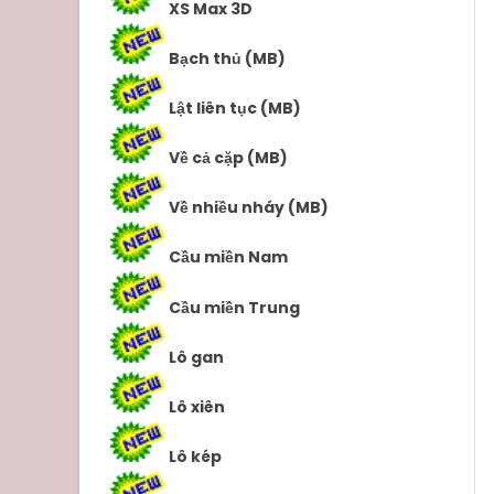
XS Max 3D
Bạch thủ (MB)
Lật liên tục (MB)
Về cả cặp (MB)
Về nhiều nháy (MB)
Cầu miền Nam
Cầu miền Trung
Lô gan
Lô xiên
Lô kép