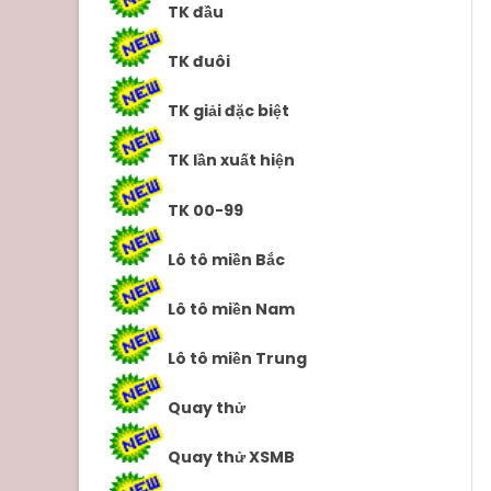
TK đầu
TK đuôi
TK giải đặc biệt
TK lần xuất hiện
TK 00-99
Lô tô miền Bắc
Lô tô miền Nam
Lô tô miền Trung
Quay thử
Quay thử XSMB