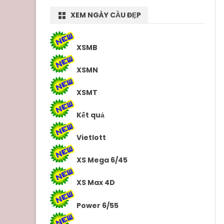
MIỀN TRUNG
MIỀN NAM
XEM NGÀY CẦU ĐẸP
DỊCH VỤ SOI CẦU GIẢI TÁM VÍP
DỊCH VỤ SOI C
MIỀN TRUNG
MIỀN NAM
XSMB
DỊCH VỤ SOI CẦU LÔ 3 SỐ VÍP
DỊCH VỤ SOI C
XSMN
MIỀN TRUNG
MIỀN NAM
XSMT
DỊCH VỤ SOI CẦU SỚ ĐẦU ĐUÔI
DỊCH VỤ SOI 
GIẢI 8 VÍP MIỀN TRUNG
GIẢI 8 VÍP MI
Kết quả
DỊCH VỤ SOI CẦU SỚ ĐẦU ĐUÔI
DỊCH VỤ SOI 
GIẢI ĐẶC BIỆT VÍP MIỀN
GIẢI ĐẶC BIỆ
Vietlott
TRUNG
DỊCH VỤ SOI 
XS Mega 6/45
DỊCH VỤ SOI CẦU SONG THỦ LÔ
VÍP MIỀN NAM
VÍP MIỀN TRUNG
XS Max 4D
DỊCH VỤ SOI C
DỊCH VỤ SOI CẦU XÍU CHỦ VÍP
MIỀN NAM
Power 6/55
MIỀN TRUNG