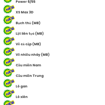
Power 6/55
XS Max 3D
Bạch thủ (MB)
Lật liên tục (MB)
Về cả cặp (MB)
Về nhiều nháy (MB)
Cầu miền Nam
Cầu miền Trung
Lô gan
Lô xiên