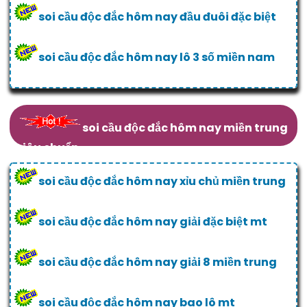
soi cầu độc đắc hôm nay đầu đuôi đặc biệt
soi cầu độc đắc hôm nay lô 3 số miền nam
soi cầu độc đắc hôm nay miền trung
siêu chuẩn
soi cầu độc đắc hôm nay xỉu chủ miền trung
soi cầu độc đắc hôm nay giải đặc biệt mt
soi cầu độc đắc hôm nay giải 8 miền trung
soi cầu độc đắc hôm nay bao lô mt