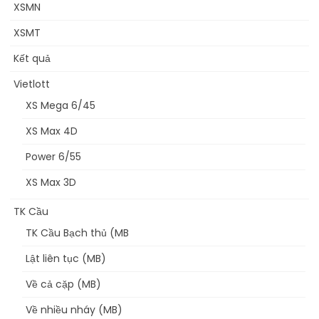
XSMN
XSMT
Kết quả
Vietlott
XS Mega 6/45
XS Max 4D
Power 6/55
XS Max 3D
TK Cầu
TK Cầu Bạch thủ (MB
Lật liên tục (MB)
Về cả cặp (MB)
Về nhiều nháy (MB)