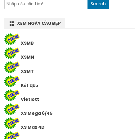
Search
XEM NGÀY CẦU ĐẸP
XSMB
XSMN
XSMT
Kết quả
Vietlott
XS Mega 6/45
XS Max 4D