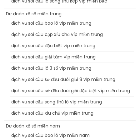
dịch vụ soi cầu lô song thủ kép víp miền bắc
Dự đoán xổ số miền trung
dịch vụ soi cầu bao lô víp miền trung
dịch vụ soi cầu cặp xíu chủ víp miền trung
dịch vụ soi cầu đặc biệt víp miền trung
dịch vụ soi cầu giải tám víp miền trung
dịch vụ soi cầu lô 3 số víp miền trung
dịch vụ soi cầu sớ đầu đuôi giải 8 víp miền trung
dịch vụ soi cầu sớ đầu đuôi giải đặc biệt víp miền trung
dịch vụ soi cầu song thủ lô víp miền trung
dịch vụ soi cầu xíu chủ víp miền trung
Dự đoán xổ số miền nam
dịch vụ soi cầu bao lô víp miền nam