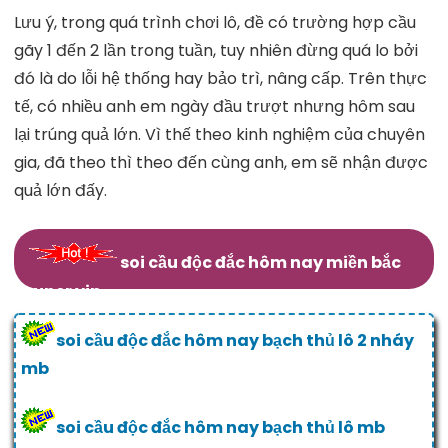
Lưu ý, trong quá trình chơi lô, đề có trường hợp cầu
gãy 1 đến 2 lần trong tuần, tuy nhiên đừng quá lo bởi
đó là do lỗi hệ thống hay bảo trì, nâng cấp. Trên thực
tế, có nhiều anh em ngày đầu trượt nhưng hôm sau
lại trúng quả lớn. Vì thế theo kinh nghiệm của chuyên
gia, đã theo thì theo đến cùng anh, em sẽ nhận được
quả lớn đấy.
soi cầu độc đắc hôm nay miền bắc
super vip
soi cầu độc đắc hôm nay bạch thủ lô 2 nháy
mb
soi cầu độc đắc hôm nay bạch thủ lô mb