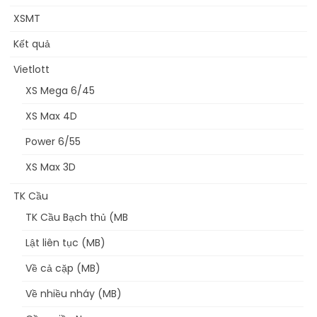
XSMT
Kết quả
Vietlott
XS Mega 6/45
XS Max 4D
Power 6/55
XS Max 3D
TK Cầu
TK Cầu Bạch thủ (MB
Lật liên tục (MB)
Về cả cặp (MB)
Về nhiều nháy (MB)