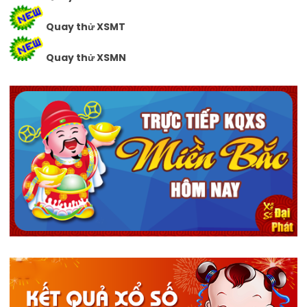
Quay thử XSMT
Quay thử XSMN