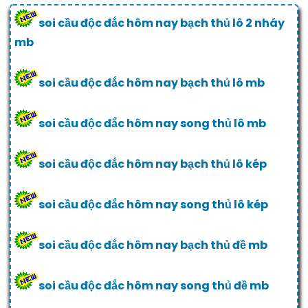
soi cầu độc đắc hôm nay bạch thủ lô 2 nháy
mb
soi cầu độc đắc hôm nay bạch thủ lô mb
soi cầu độc đắc hôm nay song thủ lô mb
soi cầu độc đắc hôm nay bạch thủ lô kép
soi cầu độc đắc hôm nay song thủ lô kép
soi cầu độc đắc hôm nay bạch thủ đề mb
soi cầu độc đắc hôm nay song thủ đề mb