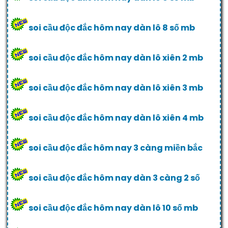
soi cầu độc đắc hôm nay dàn lô 8 số mb
soi cầu độc đắc hôm nay dàn lô xiên 2 mb
soi cầu độc đắc hôm nay dàn lô xiên 3 mb
soi cầu độc đắc hôm nay dàn lô xiên 4 mb
soi cầu độc đắc hôm nay 3 càng miền bắc
soi cầu độc đắc hôm nay dàn 3 càng 2 số
soi cầu độc đắc hôm nay dàn lô 10 số mb