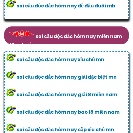
soi cầu độc đắc hôm nay đề đầu đuôi mb
soi cầu độc đắc hôm nay miền nam
siêu chuẩn
soi cầu độc đắc hôm nay xỉu chủ mn
soi cầu độc đắc hôm nay giải đặc biệt mn
soi cầu độc đắc hôm nay giải 8 miền nam
soi cầu độc đắc hôm nay bao lô miền nam
soi cầu độc đắc hôm nay cặp xỉu chủ mn