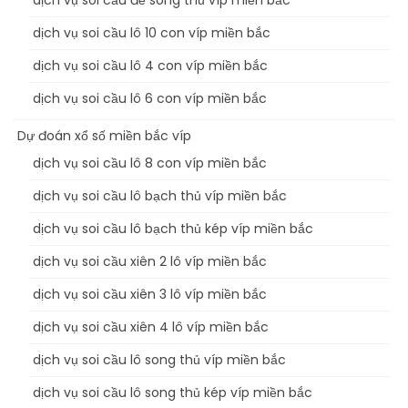
dịch vụ soi cầu lô 10 con víp miền bắc
dịch vụ soi cầu lô 4 con víp miền bắc
dịch vụ soi cầu lô 6 con víp miền bắc
Dự đoán xổ số miền bắc víp
dịch vụ soi cầu lô 8 con víp miền bắc
dịch vụ soi cầu lô bạch thủ víp miền bắc
dịch vụ soi cầu lô bạch thủ kép víp miền bắc
dịch vụ soi cầu xiên 2 lô víp miền bắc
dịch vụ soi cầu xiên 3 lô víp miền bắc
dịch vụ soi cầu xiên 4 lô víp miền bắc
dịch vụ soi cầu lô song thủ víp miền bắc
dịch vụ soi cầu lô song thủ kép víp miền bắc