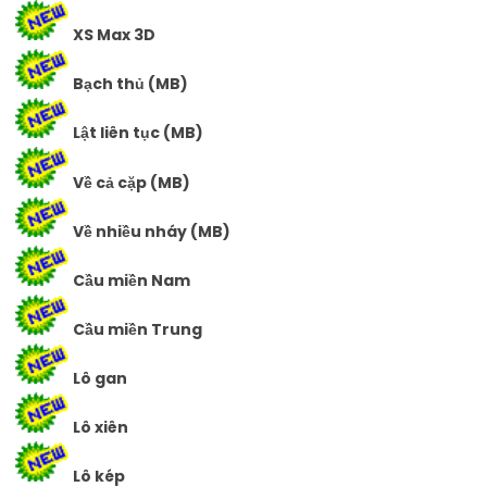
XS Max 3D
Bạch thủ (MB)
Lật liên tục (MB)
Về cả cặp (MB)
Về nhiều nháy (MB)
Cầu miền Nam
Cầu miền Trung
Lô gan
Lô xiên
Lô kép