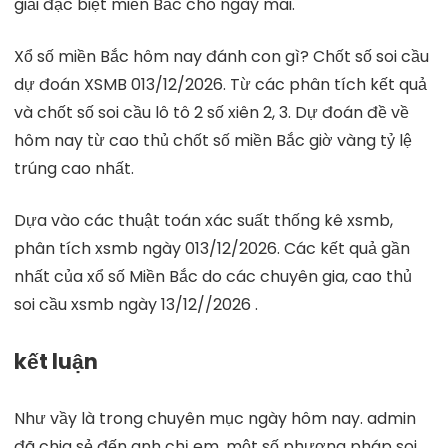
giải đặc biệt miền Bắc cho ngày mai.
Xổ số miền Bắc hôm nay đánh con gì? Chốt số soi cầu
dự đoán XSMB 013/12/2026. Từ các phân tích kết quả
và chốt số soi cầu lô tô 2 số xiên 2, 3. Dự đoán đề về
hôm nay từ cao thủ chốt số miền Bắc giờ vàng tỷ lệ
trúng cao nhất.
Dựa vào các thuật toán xác suất thống kê xsmb,
phân tích xsmb ngày 013/12/2026. Các kết quả gần
nhất của xổ số Miền Bắc do các chuyên gia, cao thủ
soi cầu xsmb ngày 13/12//2026 .
kết luận
Như vầy là trong chuyên mục ngày hôm nay. admin
đã chia sẻ đến anh chị em, một số phương pháp soi