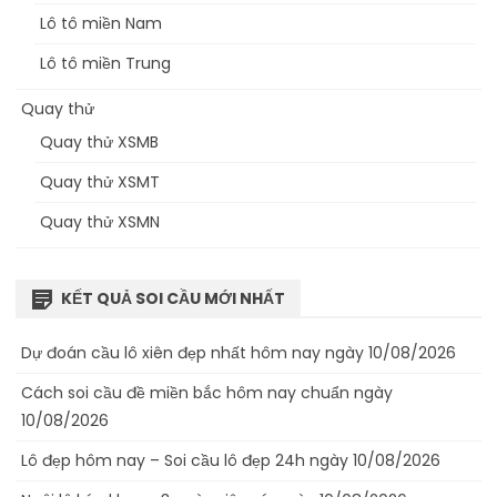
Lô tô miền Nam
Lô tô miền Trung
Quay thử
Quay thử XSMB
Quay thử XSMT
Quay thử XSMN
KẾT QUẢ SOI CẦU MỚI NHẤT
Dự đoán cầu lô xiên đẹp nhất hôm nay ngày 10/08/2026
Cách soi cầu đề miền bắc hôm nay chuẩn ngày
10/08/2026
Lô đẹp hôm nay – Soi cầu lô đẹp 24h ngày 10/08/2026