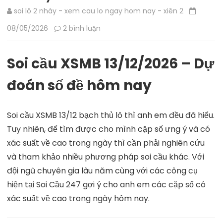
soi lô 2 nháy - xem cau lo ngay hom nay - xiên 2
ở
08/05/2026
2 bình luận
Soi
Soi cầu XSMB 13/12/2026 – Dự
cầu
XSMB
đoán số đề hôm nay
13/12/2026
Soi cầu XSMB 13/12 bạch thủ lô thì anh em đều đã hiểu.
–
Tuy nhiên, để tìm được cho mình cặp số ưng ý và có
Dự
xác suất về cao trong ngày thì cần phải nghiên cứu
đoán
và tham khảo nhiều phương pháp soi cầu khác. Với
số
đội ngũ chuyên gia lâu năm cùng với các công cụ
hiện tại Soi Cầu 247 gợi ý cho anh em các cặp số có
đề
xác suất về cao trong ngày hôm nay.
hôm
nay