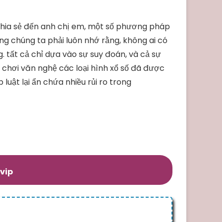
hia sẻ đến anh chị em, một số phương pháp
g chúng ta phải luôn nhớ rằng, không ai có
. tất cả chỉ dựa vào sự suy đoán, và cả sự
 chơi văn nghệ các loại hình xổ số đã được
luật lại ẩn chứa nhiều rủi ro trong
vip