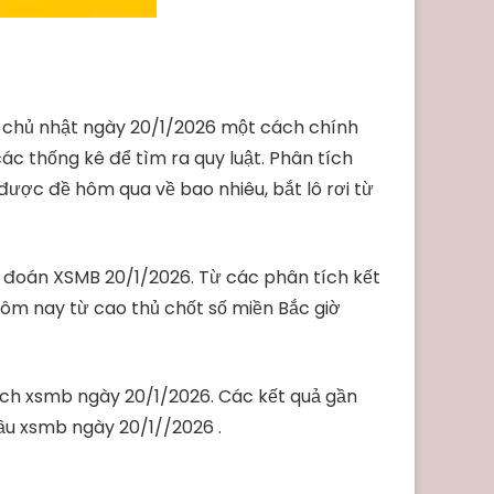
 chủ nhật ngày 20/1/2026 một cách chính
c thống kê để tìm ra quy luật. Phân tích
được đề hôm qua về bao nhiêu, bắt lô rơi từ
ự đoán XSMB 20/1/2026. Từ các phân tích kết
ề hôm nay từ cao thủ chốt số miền Bắc giờ
ích xsmb ngày 20/1/2026. Các kết quả gần
cầu xsmb ngày 20/1//2026 .