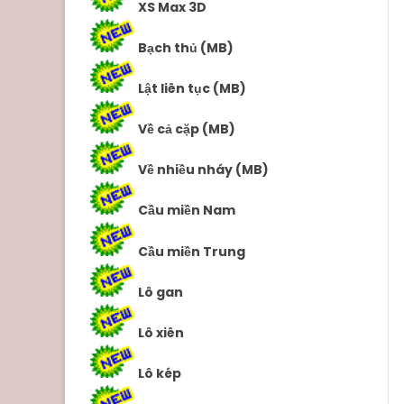
XS Max 3D
Bạch thủ (MB)
Lật liên tục (MB)
Về cả cặp (MB)
Về nhiều nháy (MB)
Cầu miền Nam
Cầu miền Trung
Lô gan
Lô xiên
Lô kép