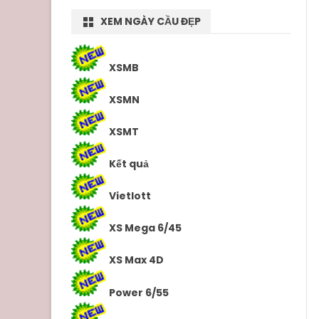
MIỀN TRUNG
MIỀN NAM
XEM NGÀY CẦU ĐẸP
DỊCH VỤ SOI CẦU GIẢI TÁM VÍP
DỊCH VỤ SOI C
MIỀN TRUNG
MIỀN NAM
XSMB
DỊCH VỤ SOI CẦU LÔ 3 SỐ VÍP
DỊCH VỤ SOI C
XSMN
MIỀN TRUNG
MIỀN NAM
XSMT
DỊCH VỤ SOI CẦU SỚ ĐẦU ĐUÔI
DỊCH VỤ SOI 
GIẢI 8 VÍP MIỀN TRUNG
GIẢI 8 VÍP MI
Kết quả
DỊCH VỤ SOI CẦU SỚ ĐẦU ĐUÔI
DỊCH VỤ SOI 
GIẢI ĐẶC BIỆT VÍP MIỀN
GIẢI ĐẶC BIỆ
Vietlott
TRUNG
DỊCH VỤ SOI 
XS Mega 6/45
DỊCH VỤ SOI CẦU SONG THỦ LÔ
VÍP MIỀN NAM
VÍP MIỀN TRUNG
XS Max 4D
DỊCH VỤ SOI C
DỊCH VỤ SOI CẦU XÍU CHỦ VÍP
MIỀN NAM
Power 6/55
MIỀN TRUNG