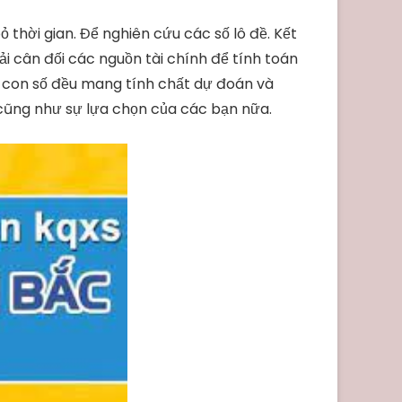
 thời gian. Để nghiên cứu các số lô đề. Kết
i cân đối các nguồn tài chính để tính toán
con số đều mang tính chất dự đoán và
cũng như sự lựa chọn của các bạn nữa.