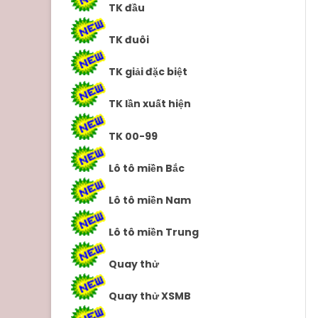
TK đầu
TK đuôi
TK giải đặc biệt
TK lần xuất hiện
TK 00-99
Lô tô miền Bắc
Lô tô miền Nam
Lô tô miền Trung
Quay thử
Quay thử XSMB