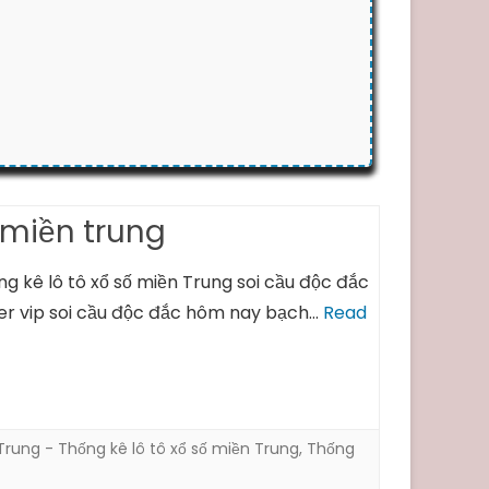
ô miền trung
ng kê lô tô xổ số miền Trung soi cầu độc đắc
r vip soi cầu độc đắc hôm nay bạch…
Read
Trung - Thống kê lô tô xổ số miền Trung
,
Thống