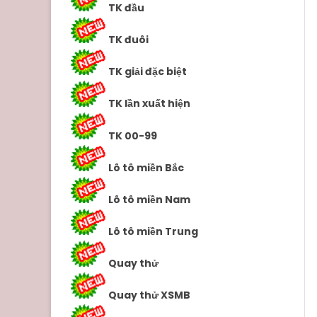
TK đầu
TK đuôi
TK giải đặc biệt
TK lần xuất hiện
TK 00-99
Lô tô miền Bắc
Lô tô miền Nam
Lô tô miền Trung
Quay thử
Quay thử XSMB