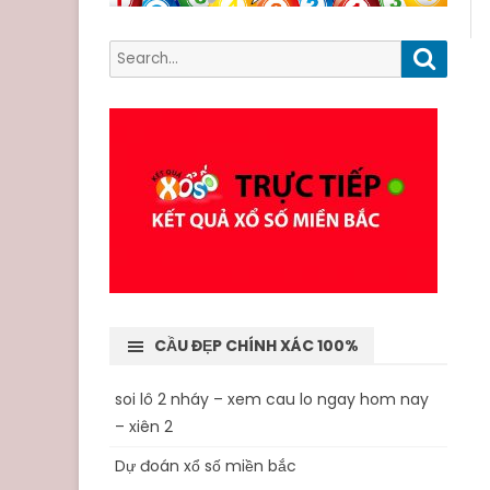
Search
Search
for:
CẦU ĐẸP CHÍNH XÁC 100%
soi lô 2 nháy – xem cau lo ngay hom nay
– xiên 2
Dự đoán xổ số miền bắc