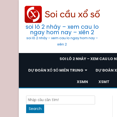
soi lô 2 nháy – xem cau lo
ngay hom nay – xiên 2
soi lô 2 nháy – xem cau lo ngay hom nay –
xiên 2
SOI LÔ 2 NHÁY – XEM CAU LO 
DỰ ĐOÁN XỔ SỐ MIỀN TRUNG
DỰ ĐOÁN X
DỊCH VỤ SOI CẦU BAO LÔ VÍP
XSMN
DỊCH VỤ SOI C
XSMT
MIỀN TRUNG
MIỀN NAM
DỊCH VỤ SOI CẦU CẶP XÍU CHỦ
DỊCH VỤ SOI 
VÍP MIỀN TRUNG
VÍP MIỀN NAM
Search
DỊCH VỤ SOI CẦU ĐẶC BIỆT VÍP
DỊCH VỤ SOI C