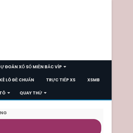
Ự ĐOÁN XỔ SỐ MIỀN BẮC VÍP
KÊ LÔ ĐỀ CHUẨN
ỊCH VỤ SOI CẦU LÔ 8 CON VÍP
TRỰC TIẾP XS
XSMB
IỀN BẮC
 TÔ
QUAY THỬ
ỊCH VỤ SOI CẦU LÔ BẠCH THỦ
TÔ MIỀN BẮC
ÍP MIỀN BẮC
QUAY THỬ XSMB
UNG
TÔ MIỀN NAM
ỊCH VỤ SOI CẦU LÔ BẠCH THỦ
QUAY THỬ XSMT
ÉP VÍP MIỀN BẮC
TÔ MIỀN TRUNG
QUAY THỬ XSMN