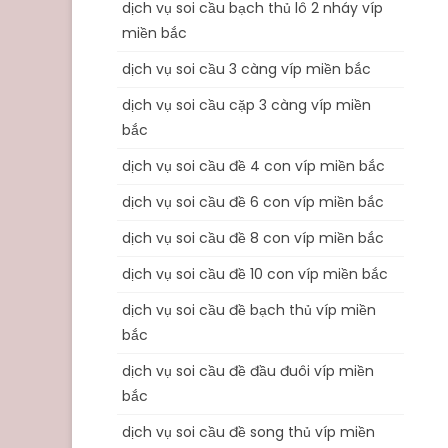
dịch vụ soi cầu bạch thủ lô 2 nháy víp
miền bắc
dịch vụ soi cầu 3 càng víp miền bắc
dịch vụ soi cầu cặp 3 càng víp miền
bắc
dịch vụ soi cầu đề 4 con víp miền bắc
dịch vụ soi cầu đề 6 con víp miền bắc
dịch vụ soi cầu đề 8 con víp miền bắc
dịch vụ soi cầu đề 10 con víp miền bắc
dịch vụ soi cầu đề bạch thủ víp miền
bắc
dịch vụ soi cầu đề đầu đuôi víp miền
bắc
dịch vụ soi cầu đề song thủ víp miền