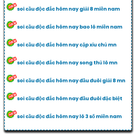
soi cầu độc đắc hôm nay giải 8 miền nam
soi cầu độc đắc hôm nay bao lô miền nam
soi cầu độc đắc hôm nay cặp xỉu chủ mn
soi cầu độc đắc hôm nay song thủ lô mn
soi cầu độc đắc hôm nay đầu đuôi giải 8 mn
soi cầu độc đắc hôm nay đầu đuôi đặc biệt
soi cầu độc đắc hôm nay lô 3 số miền nam