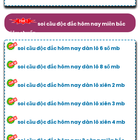
soi cầu độc đắc hôm nay miền bắc
siêu chuẩn
soi cầu độc đắc hôm nay dàn lô 6 số mb
soi cầu độc đắc hôm nay dàn lô 8 số mb
soi cầu độc đắc hôm nay dàn lô xiên 2 mb
soi cầu độc đắc hôm nay dàn lô xiên 3 mb
soi cầu độc đắc hôm nay dàn lô xiên 4 mb