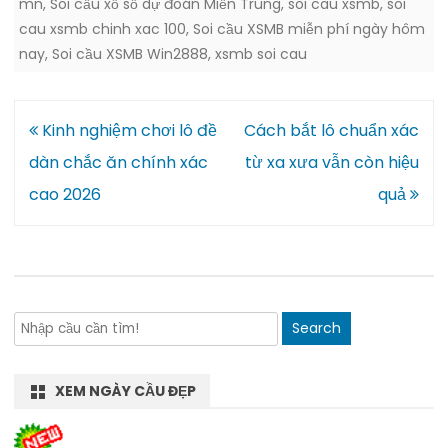
mn
,
Soi cầu xổ số dự đoán Miền Trung
,
soi cau xsmb
,
soi
cau xsmb chinh xac 100
,
Soi cầu XSMB miễn phí ngày hôm
nay
,
Soi cầu XSMB Win2888
,
xsmb soi cau
Điều
Kinh nghiệm chơi lô đề
Cách bắt lô chuẩn xác
hướng
dàn chắc ăn chính xác
từ xa xưa vẫn còn hiệu
bài
cao 2026
quả
viết
Search
XEM NGÀY CẦU ĐẸP