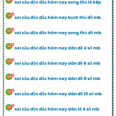
soi cầu độc đắc hôm nay song thủ lô kép
soi cầu độc đắc hôm nay bạch thủ đề mb
soi cầu độc đắc hôm nay song thủ đề mb
soi cầu độc đắc hôm nay dàn đề 4 số mb
soi cầu độc đắc hôm nay dàn đề 6 số mb
soi cầu độc đắc hôm nay dàn đề 8 số mb
soi cầu độc đắc hôm nay dàn đề 10 số mb
soi cầu độc đắc hôm nay dàn lô 4 số mb