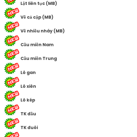
Lật liên tục (MB)
Về cả cặp (MB)
Về nhiều nháy (MB)
Cầu miền Nam
Cầu miền Trung
Lô gan
Lô xiên
Lô kép
TK đầu
TK đuôi