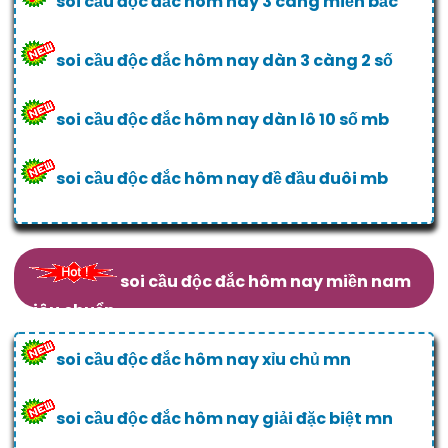
soi cầu độc đắc hôm nay 3 càng miền bắc
soi cầu độc đắc hôm nay dàn 3 càng 2 số
soi cầu độc đắc hôm nay dàn lô 10 số mb
soi cầu độc đắc hôm nay đề đầu đuôi mb
soi cầu độc đắc hôm nay miền nam
siêu chuẩn
soi cầu độc đắc hôm nay xỉu chủ mn
soi cầu độc đắc hôm nay giải đặc biệt mn