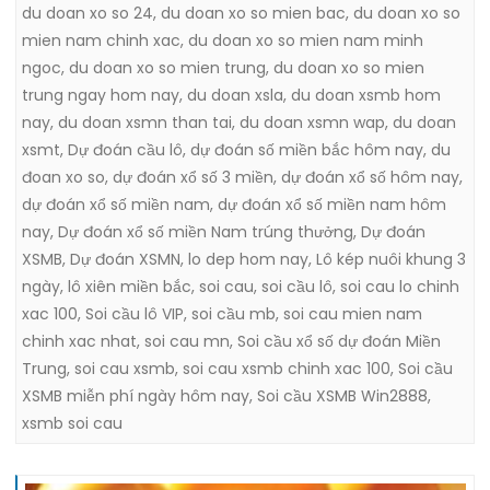
du doan xo so 24
,
du doan xo so mien bac
,
du doan xo so
mien nam chinh xac
,
du doan xo so mien nam minh
ngoc
,
du doan xo so mien trung
,
du doan xo so mien
trung ngay hom nay
,
du doan xsla
,
du doan xsmb hom
nay
,
du doan xsmn than tai
,
du doan xsmn wap
,
du doan
xsmt
,
Dự đoán cầu lô
,
dự đoán số miền bắc hôm nay
,
du
đoan xo so
,
dự đoán xổ số 3 miền
,
dự đoán xổ số hôm nay
,
dự đoán xổ số miền nam
,
dự đoán xổ số miền nam hôm
nay
,
Dự đoán xổ số miền Nam trúng thưởng
,
Dự đoán
XSMB
,
Dự đoán XSMN
,
lo dep hom nay
,
Lô kép nuôi khung 3
ngày
,
lô xiên miền bắc
,
soi cau
,
soi cầu lô
,
soi cau lo chinh
xac 100
,
Soi cầu lô VIP
,
soi cầu mb
,
soi cau mien nam
chinh xac nhat
,
soi cau mn
,
Soi cầu xổ số dự đoán Miền
Trung
,
soi cau xsmb
,
soi cau xsmb chinh xac 100
,
Soi cầu
XSMB miễn phí ngày hôm nay
,
Soi cầu XSMB Win2888
,
xsmb soi cau