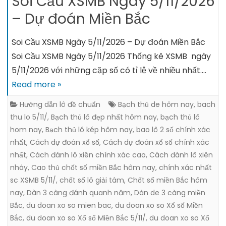
Soi Cầu XSMB Ngày 5/11/2026
– Dự đoán Miền Bắc
Soi Cầu XSMB Ngày 5/11/2026 – Dự đoán Miền Bắc
Soi Cầu XSMB Ngày 5/11/2026 Thống kê XSMB ngày
5/11/2026 với những cặp số có tỉ lệ về nhiều nhất….
Read more »
Hướng dẫn lô đề chuẩn
Bạch thủ de hôm nay
,
bach
thu lo 5/11/
,
Bạch thủ lô đẹp nhất hôm nay
,
bạch thủ lô
hom nay
,
Bạch thủ lô kép hôm nay
,
bao lô 2 số chính xác
nhất
,
Cách dự đoán xổ số
,
Cách dự đoán xổ số chính xác
nhất
,
Cách đánh lô xiên chính xác cao
,
Cách đánh lô xiên
nháy
,
Cao thủ chốt số miền Bắc hôm nay
,
chính xác nhất
sc XSMB 5/11/
,
chốt số lô giải tám
,
Chốt số miền Bắc hôm
nay
,
Dàn 3 càng đánh quanh năm
,
Dàn de 3 càng miền
Bắc
,
du doan xo so mien bac
,
du doan xo so Xổ số Miền
Bắc
,
du doan xo so Xổ số Miền Bắc 5/11/
,
du doan xo so Xổ