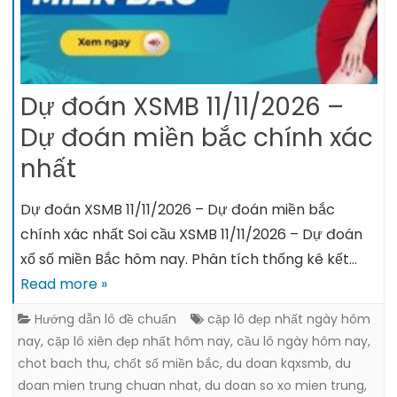
Dự đoán XSMB 11/11/2026 –
Dự đoán miền bắc chính xác
nhất
Dự đoán XSMB 11/11/2026 – Dự đoán miền bắc
chính xác nhất Soi cầu XSMB 11/11/2026 – Dự đoán
xổ số miền Bắc hôm nay. Phân tích thống kê kết…
Read more »
Hướng dẫn lô đề chuẩn
cặp lô đẹp nhất ngày hôm
nay
,
cặp lô xiên đẹp nhất hôm nay
,
cầu lô ngày hôm nay
,
chot bach thu
,
chốt số miền bắc
,
du doan kqxsmb
,
du
doan mien trung chuan nhat
,
du doan so xo mien trung
,