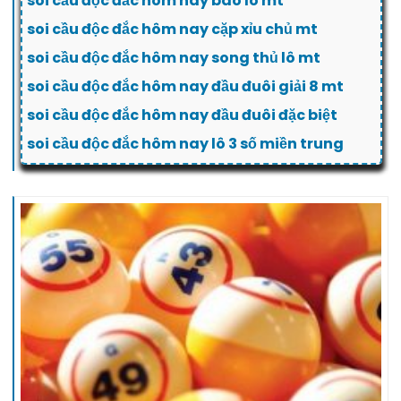
soi cầu độc đắc hôm nay bao lô mt
soi cầu độc đắc hôm nay cặp xỉu chủ mt
soi cầu độc đắc hôm nay song thủ lô mt
soi cầu độc đắc hôm nay đầu đuôi giải 8 mt
soi cầu độc đắc hôm nay đầu đuôi đặc biệt
soi cầu độc đắc hôm nay lô 3 số miền trung