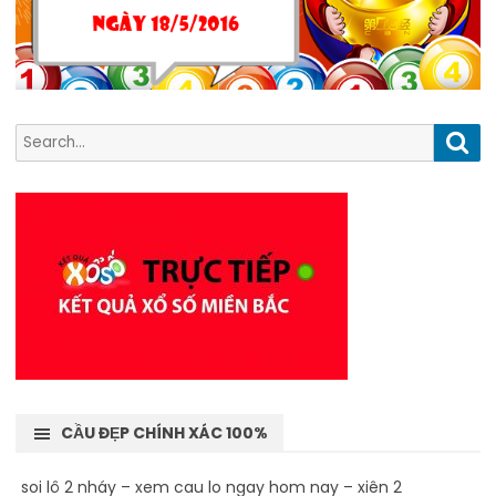
Search
Sea
for:
CẦU ĐẸP CHÍNH XÁC 100%
soi lô 2 nháy – xem cau lo ngay hom nay – xiên 2