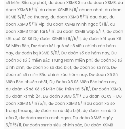
số Miền Bắc dại phát
,
du doan XSMB 3 so du doan XSMB
,
du
doan XSMB 5/11/
,
du doan XSMB 5/11/ chuan nhat
,
du doan
XSMB 5/11/ co thuong
,
du doan XSMB 5/11/ dau duoi
,
du
doan XSMB 5/11/ vip
,
du doan XSMB minh ngoc 5/11/
,
du
doan XSMB than tai 5/11/
,
du doan XSMB wap 5/11/
,
dự đoán
kết quả Xổ Số Dự đoán XSMB 5/11//5/11
,
dự đoán kết quả Xổ
Số Miền Bắc
,
Dự đoán kết quả xổ số siêu chính xác hôm
nay
,
dự đoán kq XSMB 5/11/
,
Dự đoán số de hôm nay
,
Dự
đoán xổ số 3 miền Bắc Trung Nam miễn phí
,
dự đoán xổ số
bình định
,
dự đoán xổ số đặc biệt
,
dự đoán xổ số mb
,
Dự
đoán xổ số miền Bắc chính xác hôm nay
,
Dự đoán Xổ Số
Miền Bắc chuẩn nhất
,
Dự Đoán Xổ Số Miền Bắc hôm nay
,
dự đoán xổ số Xổ số Miền Bắc thần tài 5/11/
,
Dự đoán XSMB
,
dự đoán xsmb 24
,
Dự đoán XSMB 5/11/ Dự đoán KQXS – Dự
đoán XSMB 5/11//5/11
,
dự đoán XSMB 5/11/du doan xo so
trung thuong
,
dự đoán xsmb đặc biệt
,
dự đoán xsmb lô
xiên 3
,
dự đoán xsmb minh ngọc
,
Dự đoán XSMB ngày
5/11/5/11
,
Dự đoán xsmb siêu chính xác
,
Dự đoán XSMB