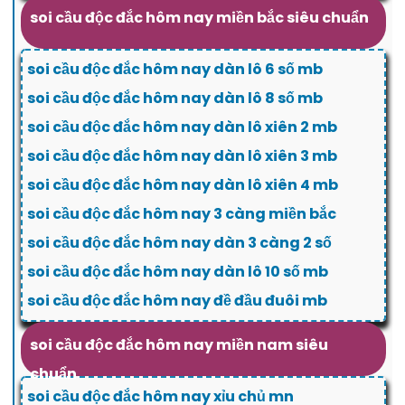
soi cầu độc đắc hôm nay miền bắc siêu chuẩn
soi cầu độc đắc hôm nay dàn lô 6 số mb
soi cầu độc đắc hôm nay dàn lô 8 số mb
soi cầu độc đắc hôm nay dàn lô xiên 2 mb
soi cầu độc đắc hôm nay dàn lô xiên 3 mb
soi cầu độc đắc hôm nay dàn lô xiên 4 mb
soi cầu độc đắc hôm nay 3 càng miền bắc
soi cầu độc đắc hôm nay dàn 3 càng 2 số
soi cầu độc đắc hôm nay dàn lô 10 số mb
soi cầu độc đắc hôm nay đề đầu đuôi mb
soi cầu độc đắc hôm nay miền nam siêu
chuẩn
soi cầu độc đắc hôm nay xỉu chủ mn