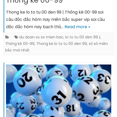
Thống kê 00-99
Thong ke lo to tu 00 den 99 | Thống kê 00-99 soi
cầu độc đắc hôm nay miền bắc super vip soi cầu
độc đắc hôm nay bạch thủ…
Read more »
du doan xo so mien bac
,
lo to tu 00 den 99 |
,
Thống kê 00-99
,
Thong ke lo to tu 00 den 99
,
xổ số miền
bắc mới nhất