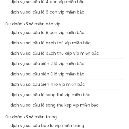
dịch vụ soi cầu lô 4 con víp miền bắc
dịch vụ soi cầu lô 6 con víp miền bắc
Dự đoán xổ số miền bắc víp
dịch vụ soi cầu lô 8 con víp miền bắc
dịch vụ soi cầu lô bạch thủ víp miền bắc
dịch vụ soi cầu lô bạch thủ kép víp miền bắc
dịch vụ soi cầu xiên 2 lô víp miền bắc
dịch vụ soi cầu xiên 3 lô víp miền bắc
dịch vụ soi cầu xiên 4 lô víp miền bắc
dịch vụ soi cầu lô song thủ víp miền bắc
dịch vụ soi cầu lô song thủ kép víp miền bắc
Dự đoán xổ số miền trung
dịch vụ soi cầu bao lô víp miền trung