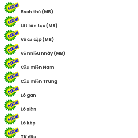
Bạch thủ (MB)
Lật liên tục (MB)
Về cả cặp (MB)
Về nhiều nháy (MB)
Cầu miền Nam
Cầu miền Trung
Lô gan
Lô xiên
Lô kép
TK đầu