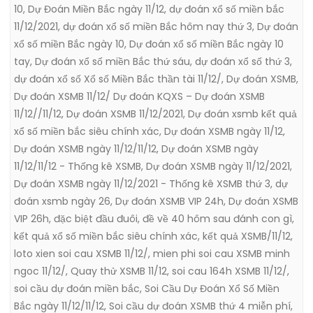
10
,
Dự Đoán Miền Bắc ngày 11/12
,
dự đoán xổ số miền bắc
11/12/2021
,
dự đoán xổ số miền Bắc hôm nay thứ 3
,
Dự đoán
xổ số miền Bắc ngày 10
,
Dự đoán xổ số miền Bắc ngày 10
tay
,
Dự đoán xổ số miền Bắc thứ sáu
,
dự đoán xổ số thứ 3
,
dự đoán xổ số Xổ số Miền Bắc thần tài 11/12/
,
Dự đoán XSMB
,
Dự đoán XSMB 11/12/ Dự đoán KQXS – Dự đoán XSMB
11/12//11/12
,
Dự đoán XSMB 11/12/2021
,
Dự đoán xsmb kết quả
xổ số miền bắc siêu chính xác
,
Dự đoán XSMB ngày 11/12
,
Dự đoán XSMB ngày 11/12/11/12
,
Dự đoán XSMB ngày
11/12/11/12 - Thống kê XSMB
,
Dự đoán XSMB ngày 11/12/2021
,
Dự đoán XSMB ngày 11/12/2021 - Thống kê XSMB thứ 3
,
dự
đoán xsmb ngày 26
,
Dự đoán XSMB VIP 24h
,
Dự đoán XSMB
VIP 26h
,
đặc biệt đầu đuôi
,
đề về 40 hôm sau đánh con gì
,
kết quả xổ số miền bắc siêu chính xác
,
kết quả XSMB/11/12
,
loto xien soi cau XSMB 11/12/
,
mien phi soi cau XSMB minh
ngoc 11/12/
,
Quay thử XSMB 11/12
,
soi cau 164h XSMB 11/12/
,
soi cầu dự đoán miền bắc
,
Soi Cầu Dự Đoán Xổ Số Miền
Bắc ngày 11/12/11/12
,
Soi cầu dự đoán XSMB thứ 4 miễn phí
,