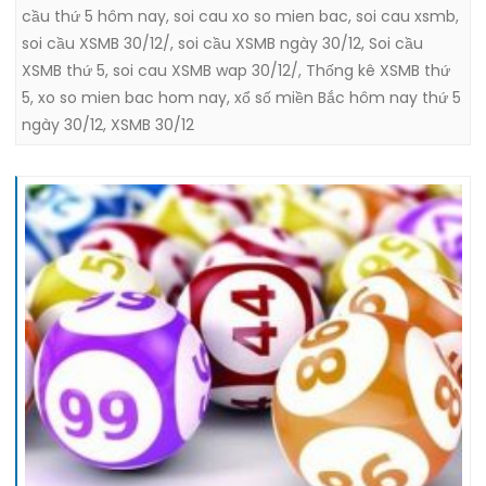
cầu thứ 5 hôm nay
,
soi cau xo so mien bac
,
soi cau xsmb
,
soi cầu XSMB 30/12/
,
soi cầu XSMB ngày 30/12
,
Soi cầu
XSMB thứ 5
,
soi cau XSMB wap 30/12/
,
Thống kê XSMB thứ
5
,
xo so mien bac hom nay
,
xổ số miền Bắc hôm nay thứ 5
ngày 30/12
,
XSMB 30/12