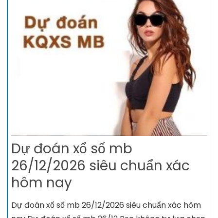
Dự đoán xổ số mb
26/12/2026 siêu chuẩn xác
hôm nay
Dự đoán xổ số mb 26/12/2026 siêu chuẩn xác hôm