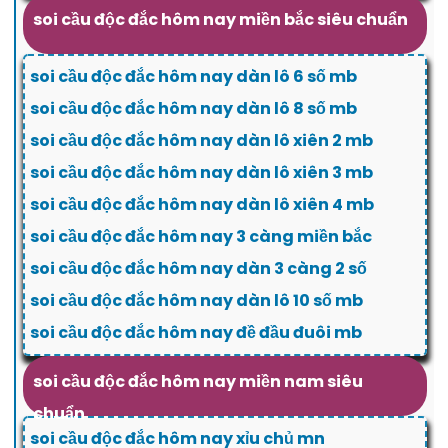
soi cầu độc đắc hôm nay miền bắc siêu chuẩn
soi cầu độc đắc hôm nay dàn lô 6 số mb
soi cầu độc đắc hôm nay dàn lô 8 số mb
soi cầu độc đắc hôm nay dàn lô xiên 2 mb
soi cầu độc đắc hôm nay dàn lô xiên 3 mb
soi cầu độc đắc hôm nay dàn lô xiên 4 mb
soi cầu độc đắc hôm nay 3 càng miền bắc
soi cầu độc đắc hôm nay dàn 3 càng 2 số
soi cầu độc đắc hôm nay dàn lô 10 số mb
soi cầu độc đắc hôm nay đề đầu đuôi mb
soi cầu độc đắc hôm nay miền nam siêu
chuẩn
soi cầu độc đắc hôm nay xỉu chủ mn