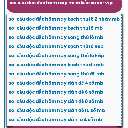
soi cầu độc đắc hôm nay miền bắc super vip
soi cầu độc đắc hôm nay bạch thủ lô 2 nháy mb
soi cầu độc đắc hôm nay bạch thủ lô mb
soi cầu độc đắc hôm nay song thủ lô mb
soi cầu độc đắc hôm nay bạch thủ lô kép
soi cầu độc đắc hôm nay song thủ lô kép
soi cầu độc đắc hôm nay bạch thủ đề mb
soi cầu độc đắc hôm nay song thủ đề mb
soi cầu độc đắc hôm nay dàn đề 4 số mb
soi cầu độc đắc hôm nay dàn đề 6 số mb
soi cầu độc đắc hôm nay dàn đề 8 số mb
soi cầu độc đắc hôm nay dàn đề 10 số mb
soi cầu độc đắc hôm nay dàn lô 4 số mb