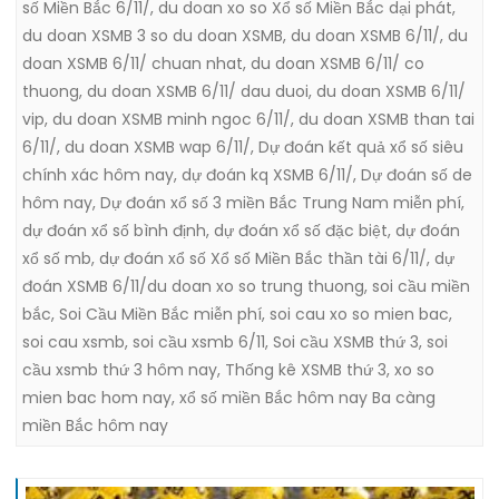
số Miền Bắc 6/11/
,
du doan xo so Xổ số Miền Bắc dại phát
,
du doan XSMB 3 so du doan XSMB
,
du doan XSMB 6/11/
,
du
doan XSMB 6/11/ chuan nhat
,
du doan XSMB 6/11/ co
thuong
,
du doan XSMB 6/11/ dau duoi
,
du doan XSMB 6/11/
vip
,
du doan XSMB minh ngoc 6/11/
,
du doan XSMB than tai
6/11/
,
du doan XSMB wap 6/11/
,
Dự đoán kết quả xổ số siêu
chính xác hôm nay
,
dự đoán kq XSMB 6/11/
,
Dự đoán số de
hôm nay
,
Dự đoán xổ số 3 miền Bắc Trung Nam miễn phí
,
dự đoán xổ số bình định
,
dự đoán xổ số đặc biệt
,
dự đoán
xổ số mb
,
dự đoán xổ số Xổ số Miền Bắc thần tài 6/11/
,
dự
đoán XSMB 6/11/du doan xo so trung thuong
,
soi cầu miền
bắc
,
Soi Cầu Miền Bắc miễn phí
,
soi cau xo so mien bac
,
soi cau xsmb
,
soi cầu xsmb 6/11
,
Soi cầu XSMB thứ 3
,
soi
cầu xsmb thứ 3 hôm nay
,
Thống kê XSMB thứ 3
,
xo so
mien bac hom nay
,
xổ số miền Bắc hôm nay Ba càng
miền Bắc hôm nay