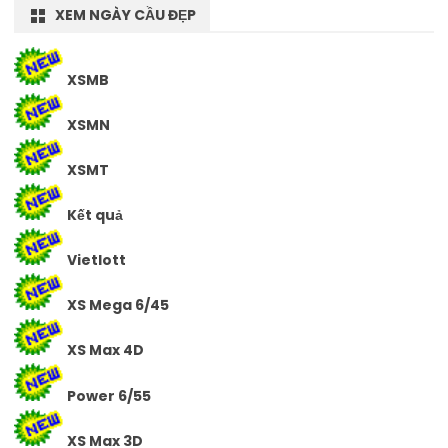
viết
XEM NGÀY CẦU ĐẸP
XSMB
XSMN
XSMT
Kết quả
Vietlott
XS Mega 6/45
XS Max 4D
Power 6/55
XS Max 3D