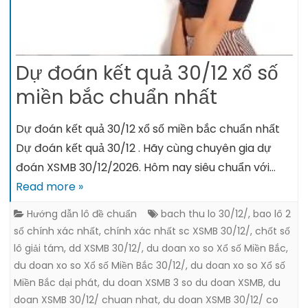
Dự đoán kết quả 30/12 xổ số
miền bắc chuẩn nhất
Dự đoán kết quả 30/12 xổ số miền bắc chuẩn nhất
Dự đoán kết quả 30/12 . Hãy cùng chuyên gia dự
đoán XSMB 30/12/2026. Hôm nay siêu chuẩn với…
Read more »
Hướng dẫn lô đề chuẩn
bach thu lo 30/12/
,
bao lô 2
số chính xác nhất
,
chính xác nhất sc XSMB 30/12/
,
chốt số
lô giải tám
,
dd XSMB 30/12/
,
du doan xo so Xổ số Miền Bắc
,
du doan xo so Xổ số Miền Bắc 30/12/
,
du doan xo so Xổ số
Miền Bắc dại phát
,
du doan XSMB 3 so du doan XSMB
,
du
doan XSMB 30/12/ chuan nhat
,
du doan XSMB 30/12/ co