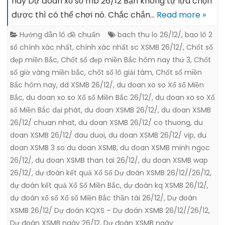
nay Dự đoán xổ số mb 26/12 Bạn không tự lựa chọn
được thì có thể chơi nó. Chắc chắn…
Read more »
Hướng dẫn lô đề chuẩn
bach thu lo 26/12/
,
bao lô 2
số chính xác nhất
,
chính xác nhất sc XSMB 26/12/
,
Chốt số
đẹp miền Bắc
,
Chốt số đẹp miền Bắc hôm nay thứ 3
,
Chốt
số giờ vàng miền bắc
,
chốt số lô giải tám
,
Chốt số miền
Bắc hôm nay
,
dd XSMB 26/12/
,
du doan xo so Xổ số Miền
Bắc
,
du doan xo so Xổ số Miền Bắc 26/12/
,
du doan xo so Xổ
số Miền Bắc dại phát
,
du doan XSMB 26/12/
,
du doan XSMB
26/12/ chuan nhat
,
du doan XSMB 26/12/ co thuong
,
du
doan XSMB 26/12/ dau duoi
,
du doan XSMB 26/12/ vip
,
du
doan XSMB 3 so du doan XSMB
,
du doan XSMB minh ngoc
26/12/
,
du doan XSMB than tai 26/12/
,
du doan XSMB wap
26/12/
,
dự đoán kết quả Xổ Số Dự đoán XSMB 26/12//26/12
,
dự đoán kết quả Xổ Số Miền Bắc
,
dự đoán kq XSMB 26/12/
,
dự đoán xổ số Xổ số Miền Bắc thần tài 26/12/
,
Dự đoán
XSMB 26/12/ Dự đoán KQXS – Dự đoán XSMB 26/12//26/12
,
Dự đoán XSMB ngày 26/12
,
Dự đoán XSMB ngày