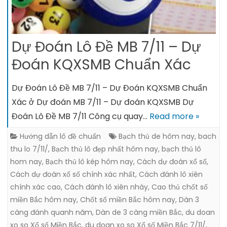
Dự Đoán Lô Đề MB 7/11 – Dự
Đoán KQXSMB Chuẩn Xác
Dự Đoán Lô Đề MB 7/11 – Dự Đoán KQXSMB Chuẩn
Xác ở Dự đoán MB 7/11 – Dự đoán KQXSMB Dự
Đoán Lô Đề MB 7/11 Công cụ quay…
Read more »
Hướng dẫn lô đề chuẩn
Bạch thủ de hôm nay
,
bach
thu lo 7/11/
,
Bạch thủ lô đẹp nhất hôm nay
,
bạch thủ lô
hom nay
,
Bạch thủ lô kép hôm nay
,
Cách dự đoán xổ số
,
Cách dự đoán xổ số chính xác nhất
,
Cách đánh lô xiên
chính xác cao
,
Cách đánh lô xiên nháy
,
Cao thủ chốt số
miền Bắc hôm nay
,
Chốt số miền Bắc hôm nay
,
Dàn 3
càng đánh quanh năm
,
Dàn de 3 càng miền Bắc
,
du doan
xo so Xổ số Miền Bắc
,
du doan xo so Xổ số Miền Bắc 7/11/
,