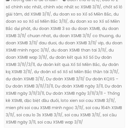
số chính xác nhất
,
chính xác nhất sc XSMB 3/11/
,
chốt số lô
giải tám
,
dd XSMB 3/11/
,
du doan xo so Xổ số Miền Bắc
,
du
doan xo so Xổ số Miền Bắc 3/11/
,
du doan xo so Xổ số Miền
Bắc dại phát
,
du doan XSMB 3 so du doan XSMB
,
du doan
XSMB 3/11/ chuan nhat
,
du doan XSMB 3/11/ co thuong
,
du
doan XSMB 3/11/ dau duoi
,
du doan XSMB 3/11/ vip
,
du doan
XSMB minh ngoc 3/11/
,
du doan XSMB than tai 3/11/
,
du
doan XSMB wap 3/11/
,
dự đoán kết quả Xổ Số Dự đoán
XSMB 3/11//3/11
,
dự đoán kết quả Xổ Số Miền Bắc
,
dự đoán
kq XSMB 3/11/
,
dự đoán xổ số Xổ số Miền Bắc thần tài 3/11/
,
dự đoán XSMB 3/11/
,
Dự đoán XSMB 3/11/ Dự đoán KQXS –
Dự đoán XSMB 3/11//3/11
,
Dự đoán XSMB ngày 3/11
,
Dự đoán
XSMB ngày 3/11/3/11
,
Dự đoán XSMB ngày 3/11/3/11 - Thống
kê XSMB
,
đặc biệt đầu đuôi
,
loto xien soi cau XSMB 3/11/
,
mien phi soi cau XSMB minh ngoc 3/11/
,
soi cau 164h XSMB
3/11/
,
soi cau lo 3s XSMB 3/11/
,
soi cau XSMB 3/11/
,
soi cầu
XSMB ngày 3/11
,
soi cau XSMB wap 3/11/