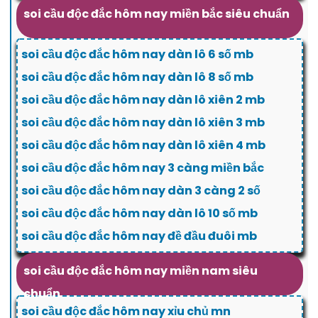
soi cầu độc đắc hôm nay miền bắc siêu chuẩn
soi cầu độc đắc hôm nay dàn lô 6 số mb
soi cầu độc đắc hôm nay dàn lô 8 số mb
soi cầu độc đắc hôm nay dàn lô xiên 2 mb
soi cầu độc đắc hôm nay dàn lô xiên 3 mb
soi cầu độc đắc hôm nay dàn lô xiên 4 mb
soi cầu độc đắc hôm nay 3 càng miền bắc
soi cầu độc đắc hôm nay dàn 3 càng 2 số
soi cầu độc đắc hôm nay dàn lô 10 số mb
soi cầu độc đắc hôm nay đề đầu đuôi mb
soi cầu độc đắc hôm nay miền nam siêu
chuẩn
soi cầu độc đắc hôm nay xỉu chủ mn