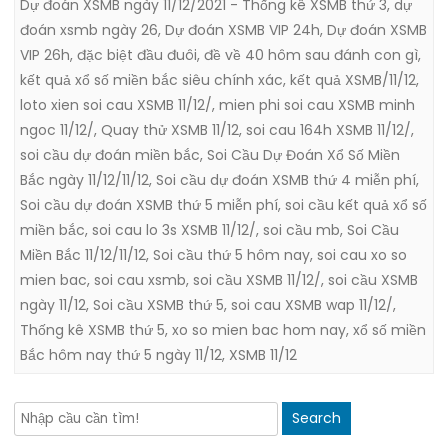
Dự đoán XSMB ngày 11/12/2021 - Thống kê XSMB thứ 3
,
dự
đoán xsmb ngày 26
,
Dự đoán XSMB VIP 24h
,
Dự đoán XSMB
VIP 26h
,
đặc biệt đầu đuôi
,
đề về 40 hôm sau đánh con gì
,
kết quả xổ số miền bắc siêu chính xác
,
kết quả XSMB/11/12
,
loto xien soi cau XSMB 11/12/
,
mien phi soi cau XSMB minh
ngoc 11/12/
,
Quay thử XSMB 11/12
,
soi cau 164h XSMB 11/12/
,
soi cầu dự đoán miền bắc
,
Soi Cầu Dự Đoán Xổ Số Miền
Bắc ngày 11/12/11/12
,
Soi cầu dự đoán XSMB thứ 4 miễn phí
,
Soi cầu dự đoán XSMB thứ 5 miễn phí
,
soi cầu kết quả xổ số
miền bắc
,
soi cau lo 3s XSMB 11/12/
,
soi cầu mb
,
Soi Cầu
Miền Bắc 11/12/11/12
,
Soi cầu thứ 5 hôm nay
,
soi cau xo so
mien bac
,
soi cau xsmb
,
soi cầu XSMB 11/12/
,
soi cầu XSMB
ngày 11/12
,
Soi cầu XSMB thứ 5
,
soi cau XSMB wap 11/12/
,
Thống kê XSMB thứ 5
,
xo so mien bac hom nay
,
xổ số miền
Bắc hôm nay thứ 5 ngày 11/12
,
XSMB 11/12
Search