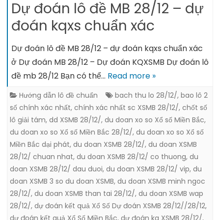
Dự đoán lô đề MB 28/12 – dự
đoán kqxs chuẩn xác
Dự đoán lô đề MB 28/12 – dự đoán kqxs chuẩn xác
ở Dự đoán MB 28/12 – Dự đoán KQXSMB Dự đoán lô
đề mb 28/12 Bạn có thể…
Read more »
Hướng dẫn lô đề chuẩn
bach thu lo 28/12/
,
bao lô 2
số chính xác nhất
,
chính xác nhất sc XSMB 28/12/
,
chốt số
lô giải tám
,
dd XSMB 28/12/
,
du doan xo so Xổ số Miền Bắc
,
du doan xo so Xổ số Miền Bắc 28/12/
,
du doan xo so Xổ số
Miền Bắc dại phát
,
du doan XSMB 28/12/
,
du doan XSMB
28/12/ chuan nhat
,
du doan XSMB 28/12/ co thuong
,
du
doan XSMB 28/12/ dau duoi
,
du doan XSMB 28/12/ vip
,
du
doan XSMB 3 so du doan XSMB
,
du doan XSMB minh ngoc
28/12/
,
du doan XSMB than tai 28/12/
,
du doan XSMB wap
28/12/
,
dự đoán kết quả Xổ Số Dự đoán XSMB 28/12//28/12
,
dự đoán kết quả Xổ Số Miền Bắc
,
dự đoán kq XSMB 28/12/
,