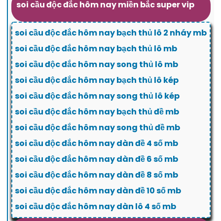
soi cầu độc đắc hôm nay miền bắc super vip
soi cầu độc đắc hôm nay bạch thủ lô 2 nháy mb
soi cầu độc đắc hôm nay bạch thủ lô mb
soi cầu độc đắc hôm nay song thủ lô mb
soi cầu độc đắc hôm nay bạch thủ lô kép
soi cầu độc đắc hôm nay song thủ lô kép
soi cầu độc đắc hôm nay bạch thủ đề mb
soi cầu độc đắc hôm nay song thủ đề mb
soi cầu độc đắc hôm nay dàn đề 4 số mb
soi cầu độc đắc hôm nay dàn đề 6 số mb
soi cầu độc đắc hôm nay dàn đề 8 số mb
soi cầu độc đắc hôm nay dàn đề 10 số mb
soi cầu độc đắc hôm nay dàn lô 4 số mb