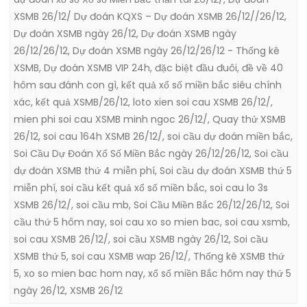
XSMB 26/12/ Dự đoán KQXS – Dự đoán XSMB 26/12//26/12
,
Dự đoán XSMB ngày 26/12
,
Dự đoán XSMB ngày
26/12/26/12
,
Dự đoán XSMB ngày 26/12/26/12 - Thống kê
XSMB
,
Dự đoán XSMB VIP 24h
,
đặc biệt đầu đuôi
,
đề về 40
hôm sau đánh con gì
,
kết quả xổ số miền bắc siêu chính
xác
,
kết quả XSMB/26/12
,
loto xien soi cau XSMB 26/12/
,
mien phi soi cau XSMB minh ngoc 26/12/
,
Quay thử XSMB
26/12
,
soi cau 164h XSMB 26/12/
,
soi cầu dự đoán miền bắc
,
Soi Cầu Dự Đoán Xổ Số Miền Bắc ngày 26/12/26/12
,
Soi cầu
dự đoán XSMB thứ 4 miễn phí
,
Soi cầu dự đoán XSMB thứ 5
miễn phí
,
soi cầu kết quả xổ số miền bắc
,
soi cau lo 3s
XSMB 26/12/
,
soi cầu mb
,
Soi Cầu Miền Bắc 26/12/26/12
,
Soi
cầu thứ 5 hôm nay
,
soi cau xo so mien bac
,
soi cau xsmb
,
soi cau XSMB 26/12/
,
soi cầu XSMB ngày 26/12
,
Soi cầu
XSMB thứ 5
,
soi cau XSMB wap 26/12/
,
Thống kê XSMB thứ
5
,
xo so mien bac hom nay
,
xổ số miền Bắc hôm nay thứ 5
ngày 26/12
,
XSMB 26/12