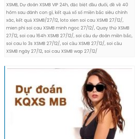
XSMB
,
Dự đoán XSMB VIP 24h
,
đặc biệt đầu đuôi
,
đề về 40
hôm sau đánh con gì
,
kết quả xổ số miền bắc siêu chính
xác
,
kết quả XSMB/27/12
,
loto xien soi cau XSMB 27/12/
,
mien phi soi cau XSMB minh ngoc 27/12/
,
Quay thử XSMB
27/12
,
soi cau 164h XSMB 27/12/
,
soi cầu dự đoán miền bắc
,
soi cau lo 3s XSMB 27/12/
,
soi cầu XSMB 27/12/
,
soi cầu
XSMB ngày 27/12
,
soi cau XSMB wap 27/12/