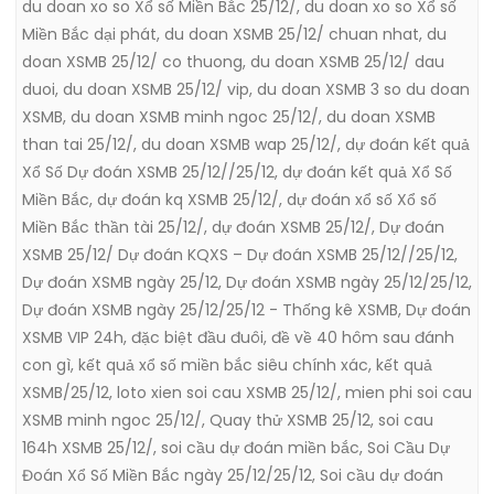
du doan xo so Xổ số Miền Bắc 25/12/
,
du doan xo so Xổ số
Miền Bắc dại phát
,
du doan XSMB 25/12/ chuan nhat
,
du
doan XSMB 25/12/ co thuong
,
du doan XSMB 25/12/ dau
duoi
,
du doan XSMB 25/12/ vip
,
du doan XSMB 3 so du doan
XSMB
,
du doan XSMB minh ngoc 25/12/
,
du doan XSMB
than tai 25/12/
,
du doan XSMB wap 25/12/
,
dự đoán kết quả
Xổ Số Dự đoán XSMB 25/12//25/12
,
dự đoán kết quả Xổ Số
Miền Bắc
,
dự đoán kq XSMB 25/12/
,
dự đoán xổ số Xổ số
Miền Bắc thần tài 25/12/
,
dự đoán XSMB 25/12/
,
Dự đoán
XSMB 25/12/ Dự đoán KQXS – Dự đoán XSMB 25/12//25/12
,
Dự đoán XSMB ngày 25/12
,
Dự đoán XSMB ngày 25/12/25/12
,
Dự đoán XSMB ngày 25/12/25/12 - Thống kê XSMB
,
Dự đoán
XSMB VIP 24h
,
đặc biệt đầu đuôi
,
đề về 40 hôm sau đánh
con gì
,
kết quả xổ số miền bắc siêu chính xác
,
kết quả
XSMB/25/12
,
loto xien soi cau XSMB 25/12/
,
mien phi soi cau
XSMB minh ngoc 25/12/
,
Quay thử XSMB 25/12
,
soi cau
164h XSMB 25/12/
,
soi cầu dự đoán miền bắc
,
Soi Cầu Dự
Đoán Xổ Số Miền Bắc ngày 25/12/25/12
,
Soi cầu dự đoán