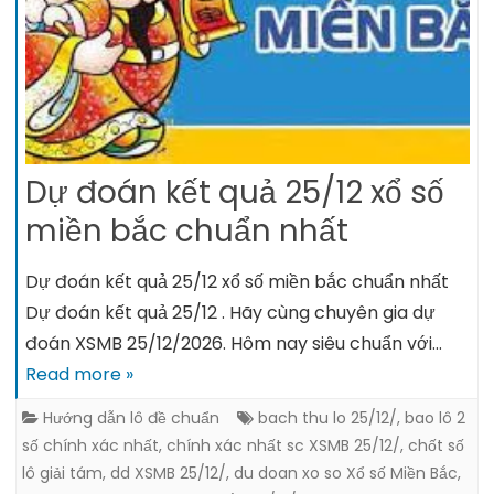
Dự đoán kết quả 25/12 xổ số
miền bắc chuẩn nhất
Dự đoán kết quả 25/12 xổ số miền bắc chuẩn nhất
Dự đoán kết quả 25/12 . Hãy cùng chuyên gia dự
đoán XSMB 25/12/2026. Hôm nay siêu chuẩn với…
Read more »
Hướng dẫn lô đề chuẩn
bach thu lo 25/12/
,
bao lô 2
số chính xác nhất
,
chính xác nhất sc XSMB 25/12/
,
chốt số
lô giải tám
,
dd XSMB 25/12/
,
du doan xo so Xổ số Miền Bắc
,