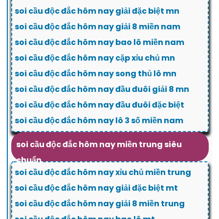
soi cầu độc đắc hôm nay giải đặc biệt mn
soi cầu độc đắc hôm nay giải 8 miền nam
soi cầu độc đắc hôm nay bao lô miền nam
soi cầu độc đắc hôm nay cặp xỉu chủ mn
soi cầu độc đắc hôm nay song thủ lô mn
soi cầu độc đắc hôm nay đầu đuôi giải 8 mn
soi cầu độc đắc hôm nay đầu đuôi đặc biệt
soi cầu độc đắc hôm nay lô 3 số miền nam
soi cầu độc đắc hôm nay miền trung siêu
chuẩn
soi cầu độc đắc hôm nay xỉu chủ miền trung
soi cầu độc đắc hôm nay giải đặc biệt mt
soi cầu độc đắc hôm nay giải 8 miền trung