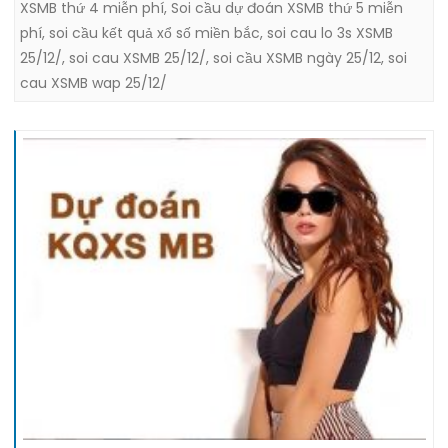
XSMB thứ 4 miễn phí
,
Soi cầu dự đoán XSMB thứ 5 miễn
phí
,
soi cầu kết quả xổ số miền bắc
,
soi cau lo 3s XSMB
25/12/
,
soi cau XSMB 25/12/
,
soi cầu XSMB ngày 25/12
,
soi
cau XSMB wap 25/12/