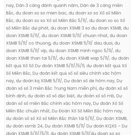
nay
,
Dàn 3 càng đánh quanh năm
,
Dàn de 3 càng miền
Bắc
,
du doan xo so mien bac
,
du doan xo so Xổ số Miền
Bắc
,
du doan xo so Xổ số Miền Bắc 5/11/
,
du doan xo so Xổ
số Miền Bắc dại phát
,
du doan XSMB 3 so du doan XSMB
,
du
doan XSMB 5/11/
,
du doan XSMB 5/11/ chuan nhat
,
du doan
XSMB 5/11/ co thuong
,
du doan XSMB 5/11/ dau duoi
,
du
doan XSMB 5/11/ vip
,
du doan XSMB minh ngoc 5/11/
,
du
doan XSMB than tai 5/11/
,
du doan XSMB wap 5/11/
,
dự đoán
kết quả Xổ Số Dự đoán XSMB 5/11//5/11
,
dự đoán kết quả Xổ
Số Miền Bắc
,
Dự đoán kết quả xổ số siêu chính xác hôm
nay
,
dự đoán kq XSMB 5/11/
,
Dự đoán số de hôm nay
,
Dự
đoán xổ số 3 miền Bắc Trung Nam miễn phí
,
dự đoán xổ số
bình định
,
dự đoán xổ số đặc biệt
,
dự đoán xổ số mb
,
Dự
đoán xổ số miền Bắc chính xác hôm nay
,
Dự đoán Xổ Số
Miền Bắc chuẩn nhất
,
Dự Đoán Xổ Số Miền Bắc hôm nay
,
dự đoán xổ số Xổ số Miền Bắc thần tài 5/11/
,
Dự đoán XSMB
,
dự đoán xsmb 24
,
Dự đoán XSMB 5/11/ Dự đoán KQXS – Dự
đoán XSMB 5/11//5/11
,
dự đoán XSMB 5/11/du doan xo so