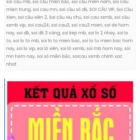
soi cầu mb
,
soi cầu miền bắc
,
soi cầu miền nam
,
soi cau
mien trung
,
soi cau mn
,
soi cầu số đề
,
SOI CẦU VIP
,
Soi Cầu
Xien
,
soi cầu xiên 2
,
Soi cầu xỉu chủ
,
soi cau xsmb
,
soi cầu
xsmb vip
,
soi cau24
,
soi cau3
,
soi cau3 mien
,
soi de hom
nay
,
soi đề
,
soi đề 3 càng
,
soi kep mb
,
soi lo 2 nhay
,
soi lo
to
,
soi lo to mb
,
soi lo to mien bac
,
soi lo to mien bac hom
nay
,
soi lo vip
,
soi lô xiên
,
soi lô xsmb
,
soi mb hom nay
,
soi
mn hom nay
,
soi số miền bắc
,
soicau xsmb chinh xac
nhat