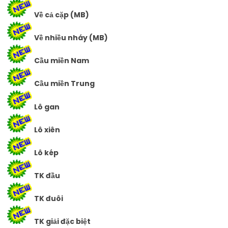
Về cả cặp (MB)
Về nhiều nháy (MB)
Cầu miền Nam
Cầu miền Trung
Lô gan
Lô xiên
Lô kép
TK đầu
TK đuôi
TK giải đặc biệt