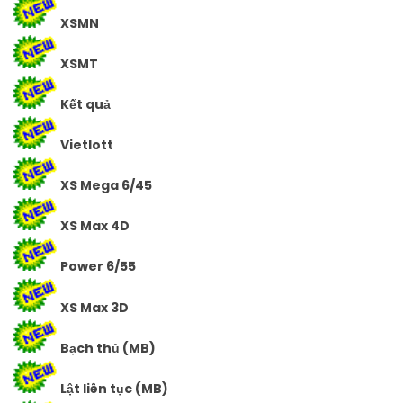
XSMN
XSMT
Kết quả
Vietlott
XS Mega 6/45
XS Max 4D
Power 6/55
XS Max 3D
Bạch thủ (MB)
Lật liên tục (MB)