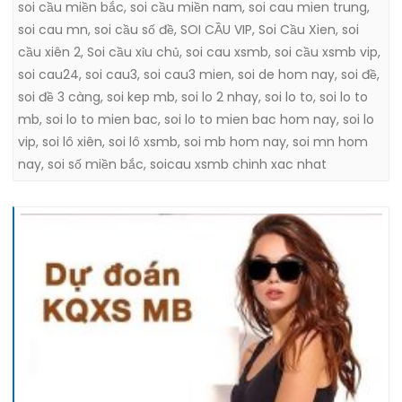
soi cầu miền bắc
,
soi cầu miền nam
,
soi cau mien trung
,
soi cau mn
,
soi cầu số đề
,
SOI CẦU VIP
,
Soi Cầu Xien
,
soi
cầu xiên 2
,
Soi cầu xỉu chủ
,
soi cau xsmb
,
soi cầu xsmb vip
,
soi cau24
,
soi cau3
,
soi cau3 mien
,
soi de hom nay
,
soi đề
,
soi đề 3 càng
,
soi kep mb
,
soi lo 2 nhay
,
soi lo to
,
soi lo to
mb
,
soi lo to mien bac
,
soi lo to mien bac hom nay
,
soi lo
vip
,
soi lô xiên
,
soi lô xsmb
,
soi mb hom nay
,
soi mn hom
nay
,
soi số miền bắc
,
soicau xsmb chinh xac nhat