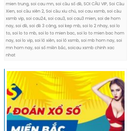
mien trung
,
soi cau mn
,
soi cầu số đề
,
SOI CẦU VIP
,
Soi Cầu
Xien
,
soi cầu xiên 2
,
Soi cầu xỉu chủ
,
soi cau xsmb
,
soi cầu
xsmb vip
,
soi cau24
,
soi cau3
,
soi cau3 mien
,
soi de hom
nay
,
soi đề
,
soi đề 3 càng
,
soi kep mb
,
soi lo 2 nhay
,
soi lo
to
,
soi lo to mb
,
soi lo to mien bac
,
soi lo to mien bac hom
nay
,
soi lo vip
,
soi lô xiên
,
soi lô xsmb
,
soi mb hom nay
,
soi
mn hom nay
,
soi số miền bắc
,
soicau xsmb chinh xac
nhat