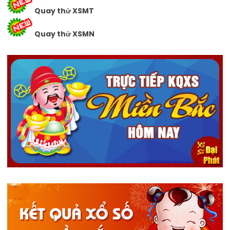
Quay thử XSMT
Quay thử XSMN