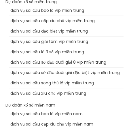
Dự đoán xổ số miền trung
dịch vụ soi cầu bao lô víp miền trung
dịch vụ soi cầu cặp xíu chủ víp miền trung
dịch vụ soi cầu đặc biệt víp miền trung
dịch vụ soi cầu giải tám víp miền trung
dịch vụ soi cầu lô 3 số víp miền trung
dịch vụ soi cầu sớ đầu đuôi giải 8 víp miền trung
dịch vụ soi cầu sớ đầu đuôi giải đặc biệt víp miền trung
dịch vụ soi cầu song thủ lô víp miền trung
dịch vụ soi cầu xíu chủ víp miền trung
Dự đoán xổ số miền nam
dịch vụ soi cầu bao lô víp miền nam
dịch vụ soi cầu cặp xíu chủ víp miền nam