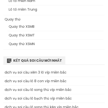
Lô tô miền Nam
Lô tô miền Trung
Quay thử
Quay thử XSMB
Quay thử XSMT
Quay thử XSMN
KẾT QUẢ SOI CẦU MỚI NHẤT
dịch vụ soi cầu xiên 3 lô víp miền bắc
dịch vụ soi cầu lô 8 con víp miền bắc
dịch vụ soi cầu lô song thủ víp miền bắc
dịch vụ soi cầu lô bạch thủ víp miền bắc
dịch vụ soi cầu lô song thủ kép víp miền bắc