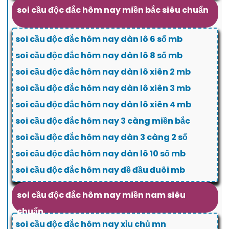
soi cầu độc đắc hôm nay miền bắc siêu chuẩn
soi cầu độc đắc hôm nay dàn lô 6 số mb
soi cầu độc đắc hôm nay dàn lô 8 số mb
soi cầu độc đắc hôm nay dàn lô xiên 2 mb
soi cầu độc đắc hôm nay dàn lô xiên 3 mb
soi cầu độc đắc hôm nay dàn lô xiên 4 mb
soi cầu độc đắc hôm nay 3 càng miền bắc
soi cầu độc đắc hôm nay dàn 3 càng 2 số
soi cầu độc đắc hôm nay dàn lô 10 số mb
soi cầu độc đắc hôm nay đề đầu đuôi mb
soi cầu độc đắc hôm nay miền nam siêu
chuẩn
soi cầu độc đắc hôm nay xỉu chủ mn