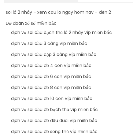
soi lô 2 nháy – xem cau lo ngay hom nay – xiên 2
Dự đoán xổ số miền bắc
dịch vụ soi cầu bạch thủ lô 2 nháy víp miền bắc
dịch vụ soi cầu 3 càng víp miền bắc
dịch vụ soi cầu cặp 3 càng víp miền bắc
dịch vụ soi cầu đề 4 con víp miền bắc
dịch vụ soi cầu đề 6 con víp miền bắc
dịch vụ soi cầu đề 8 con víp miền bắc
dịch vụ soi cầu đề 10 con víp miền bắc
dịch vụ soi cầu đề bạch thủ víp miền bắc
dịch vụ soi cầu đề đầu đuôi víp miền bắc
dịch vụ soi cầu đề song thủ víp miền bắc