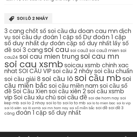
SOI LÔ 2 NHÁY
3 cang
chốt số soi cầu
du doan cau mn
dịch
Dự đoán 1 cặp
vụ soi cầu
dự đoán 1 cặp số
số duy nhất
dự đoán cặp số duy nhất
lấy số
soi cau
đề
soi 3 cang
soi cau3
soi cau3 mien
soi
soi cau mn
soi cau mien trung
cau24
soi cau xsmb
soicau xsmb chinh xac
nhat
SOI CẦU VIP
soi cầu 2 nháy
soi cầu chuẩn
soi cầu mb
soi cầu lô
soi
soi cầu giải 8
cầu miền bắc
soi cầu miền nam
soi cầu số
đề
Soi Cầu Xien
soi cầu xiên 2
soi cầu xsmb
soi cầu đề
vip
Soi cầu xỉu chủ
soi de hom nay
soi
kep mb
soi lo 2 nhay
soi lo to
soi lo to mb
soi lo to mien bac
soi lo vip
soi đề
soi đề 3
soi lô xiên
soi lô xsmb
soi mn hom nay
soi số miền bắc
đoán 1 cặp số duy nhất
càng