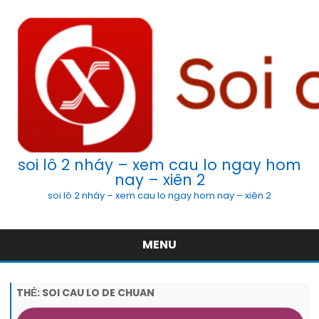
soi lô 2 nháy – xem cau lo ngay hom
nay – xiên 2
soi lô 2 nháy – xem cau lo ngay hom nay – xiên 2
MENU
Skip
to
content
THẺ:
SOI CAU LO DE CHUAN