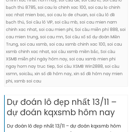
chính xác nhất hôm nay
,
soi cầu đề
,
soi cầu lô
,
Soi cầu lô
bạch thủ 8785
,
soi cau lo chinh xac 100
,
soi cau lo chinh
xac nhat mien bac
,
soi cau lo de chuan
,
soi cầu lô đề
bạch thủ
,
Soi cầu lô VIP
,
soi cầu mb
,
soi cau mien nam
chinh xac nhat
,
soi cau mien phi
,
Soi cầu miễn phí 888
,
soi
cau mien trung
,
soi cau mn
,
Soi cầu xổ số dự đoán Miền
Trung
,
soi cau xsmb
,
soi cau xsmb chinh xac 100
,
soi cau
xsmb chinh xac nhat
,
soi cầu xsmb miền bắc
,
Soi cầu
XSMB miễn phí ngày hôm nay
,
soi cau xsmb mien phi
ngay hom nay truc tiep
,
Soi cầu XSMB Win2888
,
soi cầu
xsmn
,
soicầu
,
xin số đề hôm nay
,
xin số đề hôm nay mien
phi
,
xsmb soi cau
Dự đoán lô đẹp nhất 13/11 –
dự đoán kqxsmb hôm nay
Dự đoán lô đẹp nhất 13/11 – dự đoán kqxsmb hôm