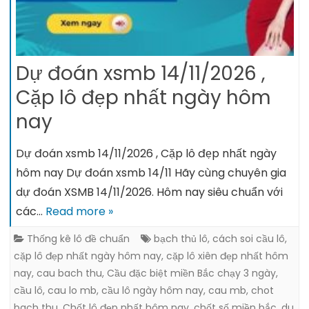
Dự đoán xsmb 14/11/2026 ,
Cặp lô đẹp nhất ngày hôm
nay
Dự đoán xsmb 14/11/2026 , Cặp lô đẹp nhất ngày
hôm nay Dự đoán xsmb 14/11 Hãy cùng chuyên gia
dự đoán XSMB 14/11/2026. Hôm nay siêu chuẩn với
các…
Read more »
Thống kê lô đề chuẩn
bạch thủ lô
,
cách soi cầu lô
,
cặp lô đẹp nhất ngày hôm nay
,
cặp lô xiên đẹp nhất hôm
nay
,
cau bach thu
,
Cầu đặc biệt miền Bắc chạy 3 ngày
,
cầu lô
,
cau lo mb
,
cầu lô ngày hôm nay
,
cau mb
,
chot
bach thu
,
Chốt lô đẹp nhất hôm nay
,
chốt số miền bắc
,
du