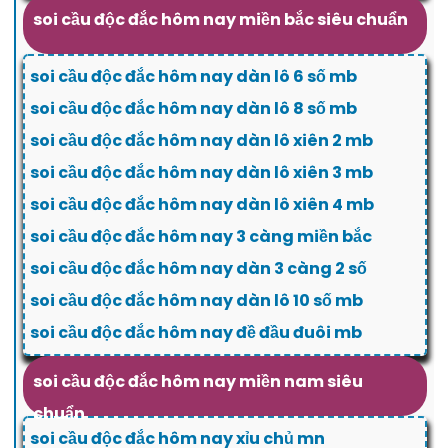
soi cầu độc đắc hôm nay miền bắc siêu chuẩn
soi cầu độc đắc hôm nay dàn lô 6 số mb
soi cầu độc đắc hôm nay dàn lô 8 số mb
soi cầu độc đắc hôm nay dàn lô xiên 2 mb
soi cầu độc đắc hôm nay dàn lô xiên 3 mb
soi cầu độc đắc hôm nay dàn lô xiên 4 mb
soi cầu độc đắc hôm nay 3 càng miền bắc
soi cầu độc đắc hôm nay dàn 3 càng 2 số
soi cầu độc đắc hôm nay dàn lô 10 số mb
soi cầu độc đắc hôm nay đề đầu đuôi mb
soi cầu độc đắc hôm nay miền nam siêu
chuẩn
soi cầu độc đắc hôm nay xỉu chủ mn