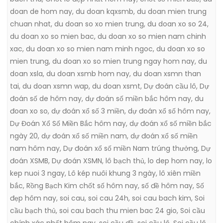
doan de hom nay
,
du doan kqxsmb
,
du doan mien trung
chuan nhat
,
du doan so xo mien trung
,
du doan xo so 24
,
du doan xo so mien bac
,
du doan xo so mien nam chinh
xac
,
du doan xo so mien nam minh ngoc
,
du doan xo so
mien trung
,
du doan xo so mien trung ngay hom nay
,
du
doan xsla
,
du doan xsmb hom nay
,
du doan xsmn than
tai
,
du doan xsmn wap
,
du doan xsmt
,
Dự đoán cầu lô
,
Dự
đoán số de hôm nay
,
dự đoán số miền bắc hôm nay
,
du
đoan xo so
,
dự đoán xổ số 3 miền
,
dự đoán xổ số hôm nay
,
Dự Đoán Xổ Số Miền Bắc hôm nay
,
dự đoán xổ số miền bắc
ngày 20
,
dự đoán xổ số miền nam
,
dự đoán xổ số miền
nam hôm nay
,
Dự đoán xổ số miền Nam trúng thưởng
,
Dự
đoán XSMB
,
Dự đoán XSMN
,
lô bạch thủ
,
lo dep hom nay
,
lo
kep nuoi 3 ngay
,
Lô kép nuôi khung 3 ngày
,
lô xiên miền
bắc
,
Rồng Bạch Kim chốt số hôm nay
,
số đề hôm nay
,
Số
đẹp hôm nay
,
soi cau
,
soi cau 24h
,
soi cau bach kim
,
Soi
cầu bạch thủ
,
soi cau bach thu mien bac 24 gio
,
Soi cầu