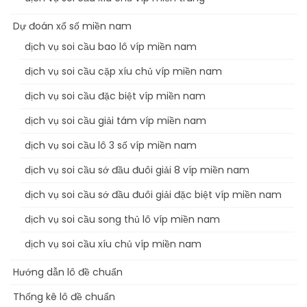
Dự đoán xổ số miền nam
dịch vụ soi cầu bao lô víp miền nam
dịch vụ soi cầu cặp xíu chủ víp miền nam
dịch vụ soi cầu đặc biệt víp miền nam
dịch vụ soi cầu giải tám víp miền nam
dịch vụ soi cầu lô 3 số víp miền nam
dịch vụ soi cầu sớ đầu đuôi giải 8 víp miền nam
dịch vụ soi cầu sớ đầu đuôi giải đặc biệt víp miền nam
dịch vụ soi cầu song thủ lô víp miền nam
dịch vụ soi cầu xíu chủ víp miền nam
Hướng dẫn lô đề chuẩn
Thống kê lô đề chuẩn