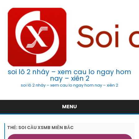
soi lô 2 nháy – xem cau lo ngay hom
nay – xiên 2
soi lô 2 nháy – xem cau lo ngay hom nay – xiên 2
MENU
Skip
to
content
THẺ:
SOI CẦU XSMB MIỀN BẮC