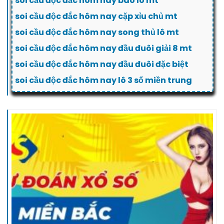
soi cầu độc đắc hôm nay bao lô mt
soi cầu độc đắc hôm nay cặp xỉu chủ mt
soi cầu độc đắc hôm nay song thủ lô mt
soi cầu độc đắc hôm nay đầu đuôi giải 8 mt
soi cầu độc đắc hôm nay đầu đuôi đặc biệt
soi cầu độc đắc hôm nay lô 3 số miền trung