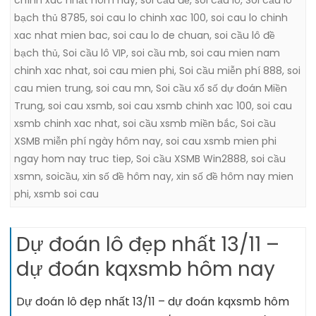
chính xác nhất hôm nay
,
soi cầu đề
,
soi cầu lô
,
Soi cầu lô
bạch thủ 8785
,
soi cau lo chinh xac 100
,
soi cau lo chinh
xac nhat mien bac
,
soi cau lo de chuan
,
soi cầu lô đề
bạch thủ
,
Soi cầu lô VIP
,
soi cầu mb
,
soi cau mien nam
chinh xac nhat
,
soi cau mien phi
,
Soi cầu miễn phí 888
,
soi
cau mien trung
,
soi cau mn
,
Soi cầu xổ số dự đoán Miền
Trung
,
soi cau xsmb
,
soi cau xsmb chinh xac 100
,
soi cau
xsmb chinh xac nhat
,
soi cầu xsmb miền bắc
,
Soi cầu
XSMB miễn phí ngày hôm nay
,
soi cau xsmb mien phi
ngay hom nay truc tiep
,
Soi cầu XSMB Win2888
,
soi cầu
xsmn
,
soicầu
,
xin số đề hôm nay
,
xin số đề hôm nay mien
phi
,
xsmb soi cau
Dự đoán lô đẹp nhất 13/11 –
dự đoán kqxsmb hôm nay
Dự đoán lô đẹp nhất 13/11 – dự đoán kqxsmb hôm