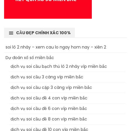
CẦU ĐẸP CHÍNH XÁC 100%
soi lô 2 nháy – xem cau lo ngay hom nay – xiên 2
Dự đoán xổ số miền bắc
dịch vụ soi cầu bạch thủ lô 2 nháy víp miền bắc
dịch vụ soi cầu 3 càng víp miền bắc
dịch vụ soi cầu cặp 3 càng víp miền bắc
dịch vụ soi cầu đề 4 con víp miền bắc
dịch vụ soi cầu đề 6 con víp miền bắc
dịch vụ soi cầu đề 8 con víp miền bắc
dịch vụ soi cầu đề 10 con víp miền bắc