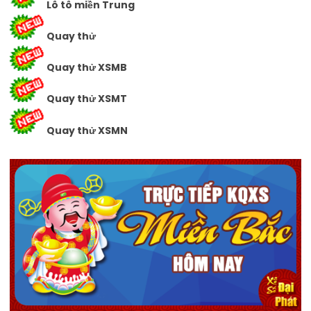
Lô tô miền Trung
Quay thử
Quay thử XSMB
Quay thử XSMT
Quay thử XSMN