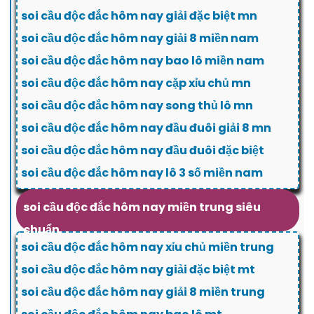
soi cầu độc đắc hôm nay giải đặc biệt mn
soi cầu độc đắc hôm nay giải 8 miền nam
soi cầu độc đắc hôm nay bao lô miền nam
soi cầu độc đắc hôm nay cặp xỉu chủ mn
soi cầu độc đắc hôm nay song thủ lô mn
soi cầu độc đắc hôm nay đầu đuôi giải 8 mn
soi cầu độc đắc hôm nay đầu đuôi đặc biệt
soi cầu độc đắc hôm nay lô 3 số miền nam
soi cầu độc đắc hôm nay miền trung siêu
chuẩn
soi cầu độc đắc hôm nay xỉu chủ miền trung
soi cầu độc đắc hôm nay giải đặc biệt mt
soi cầu độc đắc hôm nay giải 8 miền trung