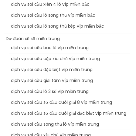
dịch vụ soi cầu xiên 4 lô víp miền bắc
dịch vụ soi cầu lô song thủ víp miền bắc
dịch vụ soi cầu lô song thủ kép víp miền bắc
Dự đoán xổ số miền trung
dịch vụ soi cầu bao lô víp miền trung
dịch vụ soi cầu cặp xíu chủ víp miền trung
dịch vụ soi cầu đặc biệt víp miền trung
dịch vụ soi cầu giải tám víp miền trung
dịch vụ soi cầu lô 3 số víp miền trung
dịch vụ soi cầu sớ đầu đuôi giải 8 víp miền trung
dịch vụ soi cầu sớ đầu đuôi giải đặc biệt víp miền trung
dịch vụ soi cầu song thủ lô víp miền trung
dịch vụ soi cầu xíu chủ víp miền trung