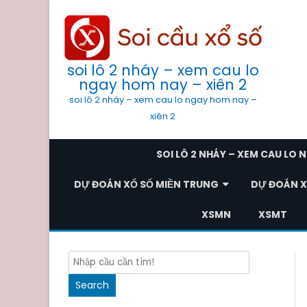
soi lô 2 nháy – xem cau lo
ngay hom nay – xiên 2
soi lô 2 nháy – xem cau lo ngay hom nay –
xiên 2
SOI LÔ 2 NHÁY – XEM CAU LO 
DỰ ĐOÁN XỔ SỐ MIỀN TRUNG
DỰ ĐOÁN X
DỊCH VỤ SOI CẦU BAO LÔ VÍP
XSMN
DỊCH VỤ SOI C
XSMT
MIỀN TRUNG
MIỀN NAM
DỊCH VỤ SOI CẦU CẶP XÍU CHỦ
DỊCH VỤ SOI 
VÍP MIỀN TRUNG
VÍP MIỀN NAM
Search
DỊCH VỤ SOI CẦU ĐẶC BIỆT VÍP
DỊCH VỤ SOI C