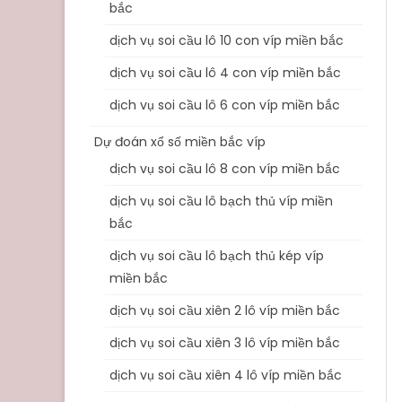
bắc
dịch vụ soi cầu lô 10 con víp miền bắc
dịch vụ soi cầu lô 4 con víp miền bắc
dịch vụ soi cầu lô 6 con víp miền bắc
Dự đoán xổ số miền bắc víp
dịch vụ soi cầu lô 8 con víp miền bắc
dịch vụ soi cầu lô bạch thủ víp miền
bắc
dịch vụ soi cầu lô bạch thủ kép víp
miền bắc
dịch vụ soi cầu xiên 2 lô víp miền bắc
dịch vụ soi cầu xiên 3 lô víp miền bắc
dịch vụ soi cầu xiên 4 lô víp miền bắc