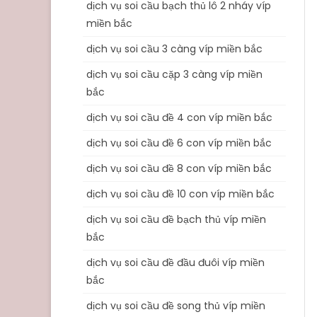
dịch vụ soi cầu bạch thủ lô 2 nháy víp
miền bắc
dịch vụ soi cầu 3 càng víp miền bắc
dịch vụ soi cầu cặp 3 càng víp miền
bắc
dịch vụ soi cầu đề 4 con víp miền bắc
dịch vụ soi cầu đề 6 con víp miền bắc
dịch vụ soi cầu đề 8 con víp miền bắc
dịch vụ soi cầu đề 10 con víp miền bắc
dịch vụ soi cầu đề bạch thủ víp miền
bắc
dịch vụ soi cầu đề đầu đuôi víp miền
bắc
dịch vụ soi cầu đề song thủ víp miền