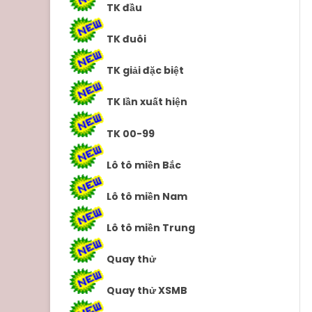
TK đầu
TK đuôi
TK giải đặc biệt
TK lần xuất hiện
TK 00-99
Lô tô miền Bắc
Lô tô miền Nam
Lô tô miền Trung
Quay thử
Quay thử XSMB