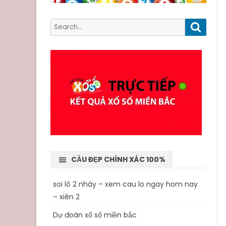
Search
Search
for:
CẦU ĐẸP CHÍNH XÁC 100%
soi lô 2 nháy – xem cau lo ngay hom nay
– xiên 2
Dự đoán xổ số miền bắc