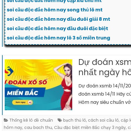
soi cầu độc đắc hôm nay cặp xỉu chủ mt
soi cầu độc đắc hôm nay song thủ lô mt
soi cầu độc đắc hôm nay đầu đuôi giải 8 mt
soi cầu độc đắc hôm nay đầu đuôi đặc biệt
soi cầu độc đắc hôm nay lô 3 số miền trung
Dự đoán xsmb
nhất ngày h
Dự đoán xsmb 14/11/20
đoán xsmb 14/11 Hãy c
Hôm nay siêu chuẩn vớ
Thống kê lô đề chuẩn
bạch thủ lô
,
cách soi cầu lô
,
cặp 
hôm nay
,
cau bach thu
,
Cầu đặc biệt miền Bắc chạy 3 ngày
,
c