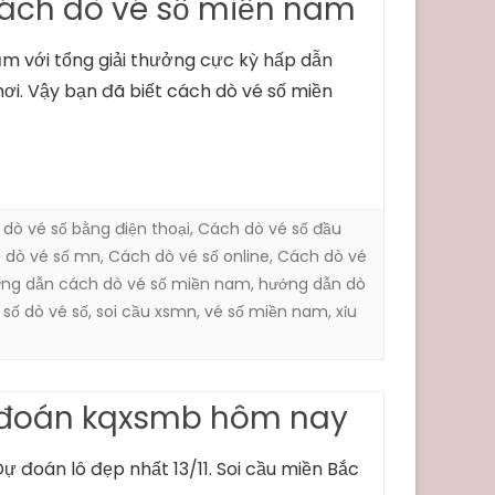
ách dò vé số miền nam
năm với tổng giải thưởng cực kỳ hấp dẫn
i. Vậy bạn đã biết cách dò vé số miền
»
dò vé số bằng điện thoại
,
Cách dò vé số đầu
 dò vé số mn
,
Cách dò vé số online
,
Cách dò vé
ng dẫn cách dò vé số miền nam
,
hướng dẫn dò
số dò vé số
,
soi cầu xsmn
,
vé số miền nam
,
xỉu
dự đoán kqxsmb hôm nay
 đoán lô đẹp nhất 13/11. Soi cầu miền Bắc