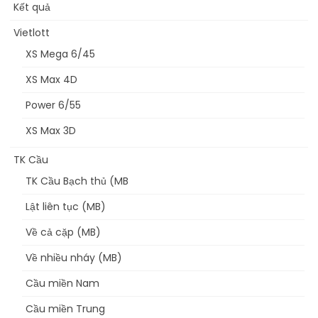
Kết quả
Vietlott
XS Mega 6/45
XS Max 4D
Power 6/55
XS Max 3D
TK Cầu
TK Cầu Bạch thủ (MB
Lật liên tục (MB)
Về cả cặp (MB)
Về nhiều nháy (MB)
Cầu miền Nam
Cầu miền Trung