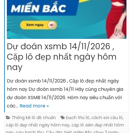
Dự đoán xsmb 14/11/2026 ,
Cặp lô đẹp nhất ngày hôm
nay
Dự đoán xsmb 14/11/2026 , Cặp lô đẹp nhất ngày
hôm nay Dự đoán xsmb 14/11 Hãy cùng chuyên gia
dự đoán XSMB 14/11/2026. Hôm nay siêu chuẩn với
các…
Read more »
Thống kê lô đề chuẩn
bạch thủ lô
,
cách soi cầu lô
,
cặp lô đẹp nhất ngày hôm nay
,
cặp lô xiên đẹp nhất hôm
nay
,
cau bach thu
,
Cầu đặc biệt miền Bắc chạy 3 ngày
,