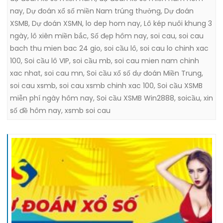
nay
,
Dự đoán xổ số miền Nam trúng thưởng
,
Dự đoán
XSMB
,
Dự đoán XSMN
,
lo dep hom nay
,
Lô kép nuôi khung 3
ngày
,
lô xiên miền bắc
,
Số đẹp hôm nay
,
soi cau
,
soi cau
bach thu mien bac 24 gio
,
soi cầu lô
,
soi cau lo chinh xac
100
,
Soi cầu lô VIP
,
soi cầu mb
,
soi cau mien nam chinh
xac nhat
,
soi cau mn
,
Soi cầu xổ số dự đoán Miền Trung
,
soi cau xsmb
,
soi cau xsmb chinh xac 100
,
Soi cầu XSMB
miễn phí ngày hôm nay
,
Soi cầu XSMB Win2888
,
soicầu
,
xin
số đề hôm nay
,
xsmb soi cau