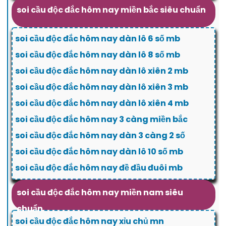
soi cầu độc đắc hôm nay miền bắc siêu chuẩn
soi cầu độc đắc hôm nay dàn lô 6 số mb
soi cầu độc đắc hôm nay dàn lô 8 số mb
soi cầu độc đắc hôm nay dàn lô xiên 2 mb
soi cầu độc đắc hôm nay dàn lô xiên 3 mb
soi cầu độc đắc hôm nay dàn lô xiên 4 mb
soi cầu độc đắc hôm nay 3 càng miền bắc
soi cầu độc đắc hôm nay dàn 3 càng 2 số
soi cầu độc đắc hôm nay dàn lô 10 số mb
soi cầu độc đắc hôm nay đề đầu đuôi mb
soi cầu độc đắc hôm nay miền nam siêu
chuẩn
soi cầu độc đắc hôm nay xỉu chủ mn