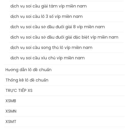
dịch vụ soi cầu giải tám víp miền nam
dịch vụ soi cầu lô 3 số víp miền nam
dịch vụ soi cầu sớ đầu đuôi giải 8 víp miền nam
dịch vụ soi cầu sớ đầu đuôi giải đặc biệt víp miền nam
dịch vụ soi cầu song thủ lô víp miền nam
dịch vụ soi cầu xíu chủ víp miền nam
Hướng dẫn lô đề chuẩn
Thống kê lô đề chuẩn
TRỰC TIẾP XS
XSMB
XSMN
XSMT