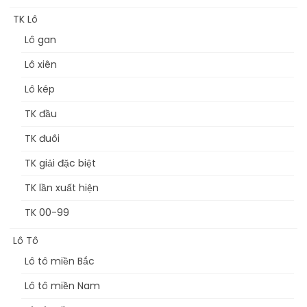
TK Lô
Lô gan
Lô xiên
Lô kép
TK đầu
TK đuôi
TK giải đặc biệt
TK lần xuất hiện
TK 00-99
Lô Tô
Lô tô miền Bắc
Lô tô miền Nam