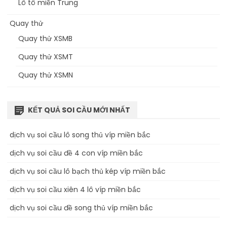
Lô tô miền Trung
Quay thử
Quay thử XSMB
Quay thử XSMT
Quay thử XSMN
KẾT QUẢ SOI CẦU MỚI NHẤT
dịch vụ soi cầu lô song thủ víp miền bắc
dịch vụ soi cầu đề 4 con víp miền bắc
dịch vụ soi cầu lô bạch thủ kép víp miền bắc
dịch vụ soi cầu xiên 4 lô víp miền bắc
dịch vụ soi cầu đề song thủ víp miền bắc