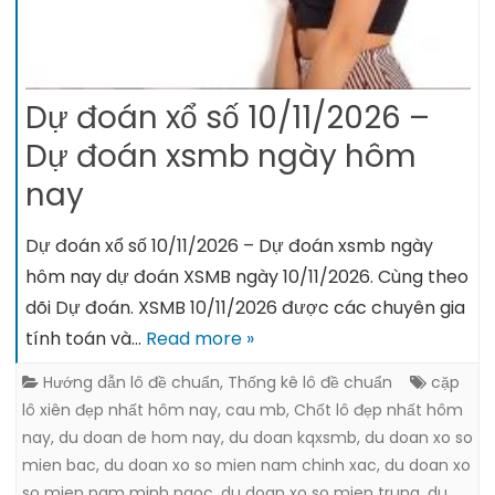
Dự đoán xổ số 10/11/2026 –
Dự đoán xsmb ngày hôm
nay
Dự đoán xổ số 10/11/2026 – Dự đoán xsmb ngày
hôm nay dự đoán XSMB ngày 10/11/2026. Cùng theo
dõi Dự đoán. XSMB 10/11/2026 được các chuyên gia
tính toán và…
Read more »
Hướng dẫn lô đề chuẩn
,
Thống kê lô đề chuẩn
cặp
lô xiên đẹp nhất hôm nay
,
cau mb
,
Chốt lô đẹp nhất hôm
nay
,
du doan de hom nay
,
du doan kqxsmb
,
du doan xo so
mien bac
,
du doan xo so mien nam chinh xac
,
du doan xo
so mien nam minh ngoc
,
du doan xo so mien trung
,
du