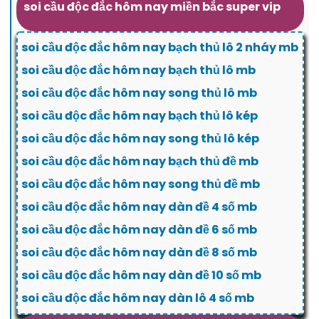
soi cầu độc đắc hôm nay miền bắc super vip
soi cầu độc đắc hôm nay bạch thủ lô 2 nháy mb
soi cầu độc đắc hôm nay bạch thủ lô mb
soi cầu độc đắc hôm nay song thủ lô mb
soi cầu độc đắc hôm nay bạch thủ lô kép
soi cầu độc đắc hôm nay song thủ lô kép
soi cầu độc đắc hôm nay bạch thủ đề mb
soi cầu độc đắc hôm nay song thủ đề mb
soi cầu độc đắc hôm nay dàn đề 4 số mb
soi cầu độc đắc hôm nay dàn đề 6 số mb
soi cầu độc đắc hôm nay dàn đề 8 số mb
soi cầu độc đắc hôm nay dàn đề 10 số mb
soi cầu độc đắc hôm nay dàn lô 4 số mb