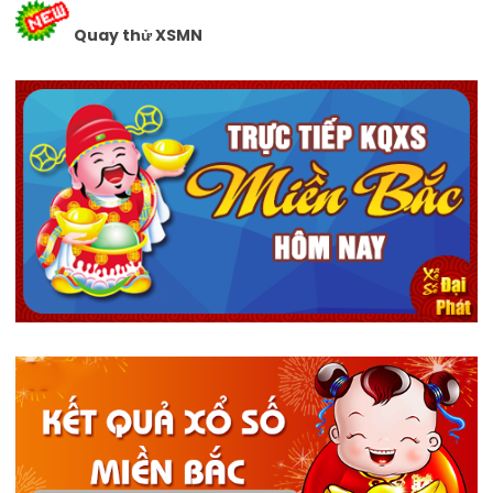
Quay thử XSMN