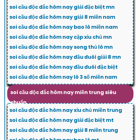
soi cầu độc đắc hôm nay giải đặc biệt mn
soi cầu độc đắc hôm nay giải 8 miền nam
soi cầu độc đắc hôm nay bao lô miền nam
soi cầu độc đắc hôm nay cặp xỉu chủ mn
soi cầu độc đắc hôm nay song thủ lô mn
soi cầu độc đắc hôm nay đầu đuôi giải 8 mn
soi cầu độc đắc hôm nay đầu đuôi đặc biệt
soi cầu độc đắc hôm nay lô 3 số miền nam
soi cầu độc đắc hôm nay miền trung siêu
chuẩn
soi cầu độc đắc hôm nay xỉu chủ miền trung
soi cầu độc đắc hôm nay giải đặc biệt mt
soi cầu độc đắc hôm nay giải 8 miền trung