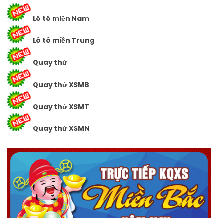
Lô tô miền Nam
Lô tô miền Trung
Quay thử
Quay thử XSMB
Quay thử XSMT
Quay thử XSMN