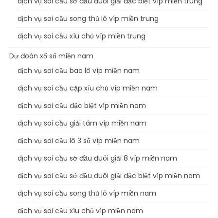
dịch vụ soi cầu sớ đầu đuôi giải đặc biệt víp miền trung
dịch vụ soi cầu song thủ lô víp miền trung
dịch vụ soi cầu xíu chủ víp miền trung
Dự đoán xổ số miền nam
dịch vụ soi cầu bao lô víp miền nam
dịch vụ soi cầu cặp xíu chủ víp miền nam
dịch vụ soi cầu đặc biệt víp miền nam
dịch vụ soi cầu giải tám víp miền nam
dịch vụ soi cầu lô 3 số víp miền nam
dịch vụ soi cầu sớ đầu đuôi giải 8 víp miền nam
dịch vụ soi cầu sớ đầu đuôi giải đặc biệt víp miền nam
dịch vụ soi cầu song thủ lô víp miền nam
dịch vụ soi cầu xíu chủ víp miền nam