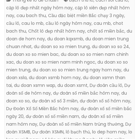
Thống kê lô đề chuẩn
bạch thủ lô
,
cách soi cầu lô
,
cặp lô đẹp nhất ngày hôm nay
,
cặp lô xiên đẹp nhất hôm
nay
,
cau bach thu
,
Cầu đặc biệt miền Bắc chạy 3 ngày
,
cầu lô
,
cau lo mb
,
cầu lô ngày hôm nay
,
cau mb
,
chot
bach thu
,
Chốt lô đẹp nhất hôm nay
,
chốt số miền bắc
,
du
doan de hom nay
,
du doan kqxsmb
,
du doan mien trung
chuan nhat
,
du doan so xo mien trung
,
du doan xo so 24
,
du doan xo so mien bac
,
du doan xo so mien nam chinh
xac
,
du doan xo so mien nam minh ngoc
,
du doan xo so
mien trung
,
du doan xo so mien trung ngay hom nay
,
du
doan xsla
,
du doan xsmb hom nay
,
du doan xsmn than
tai
,
du doan xsmn wap
,
du doan xsmt
,
Dự đoán cầu lô
,
Dự
đoán số de hôm nay
,
dự đoán số miền bắc hôm nay
,
du
đoan xo so
,
dự đoán xổ số 3 miền
,
dự đoán xổ số hôm nay
,
Dự Đoán Xổ Số Miền Bắc hôm nay
,
dự đoán xổ số miền bắc
ngày 20
,
dự đoán xổ số miền nam
,
dự đoán xổ số miền
nam hôm nay
,
Dự đoán xổ số miền Nam trúng thưởng
,
Dự
đoán XSMB
,
Dự đoán XSMN
,
lô bạch thủ
,
lo dep hom nay
,
lo