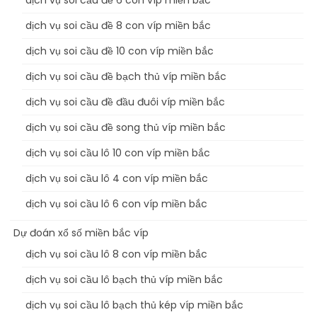
dịch vụ soi cầu đề 8 con víp miền bắc
dịch vụ soi cầu đề 10 con víp miền bắc
dịch vụ soi cầu đề bạch thủ víp miền bắc
dịch vụ soi cầu đề đầu đuôi víp miền bắc
dịch vụ soi cầu đề song thủ víp miền bắc
dịch vụ soi cầu lô 10 con víp miền bắc
dịch vụ soi cầu lô 4 con víp miền bắc
dịch vụ soi cầu lô 6 con víp miền bắc
Dự đoán xổ số miền bắc víp
dịch vụ soi cầu lô 8 con víp miền bắc
dịch vụ soi cầu lô bạch thủ víp miền bắc
dịch vụ soi cầu lô bạch thủ kép víp miền bắc