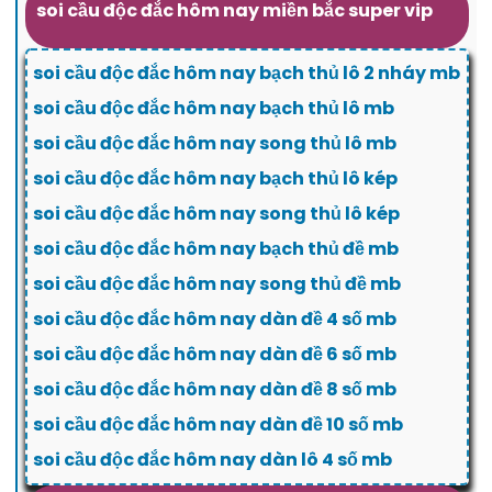
soi cầu độc đắc hôm nay miền bắc super vip
soi cầu độc đắc hôm nay bạch thủ lô 2 nháy mb
soi cầu độc đắc hôm nay bạch thủ lô mb
soi cầu độc đắc hôm nay song thủ lô mb
soi cầu độc đắc hôm nay bạch thủ lô kép
soi cầu độc đắc hôm nay song thủ lô kép
soi cầu độc đắc hôm nay bạch thủ đề mb
soi cầu độc đắc hôm nay song thủ đề mb
soi cầu độc đắc hôm nay dàn đề 4 số mb
soi cầu độc đắc hôm nay dàn đề 6 số mb
soi cầu độc đắc hôm nay dàn đề 8 số mb
soi cầu độc đắc hôm nay dàn đề 10 số mb
soi cầu độc đắc hôm nay dàn lô 4 số mb