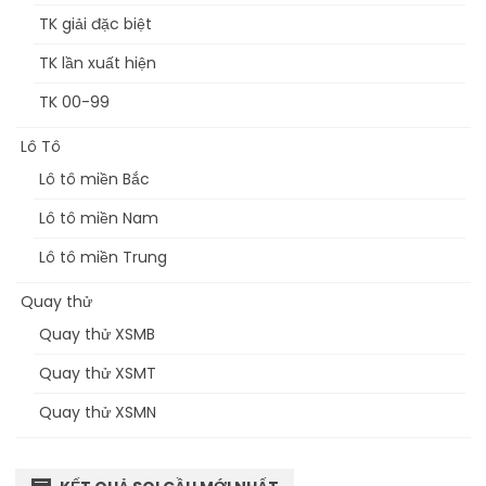
TK giải đặc biệt
TK lần xuất hiện
TK 00-99
Lô Tô
Lô tô miền Bắc
Lô tô miền Nam
Lô tô miền Trung
Quay thử
Quay thử XSMB
Quay thử XSMT
Quay thử XSMN